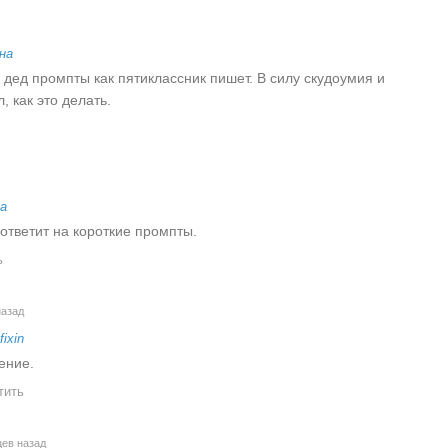
на
 дед промпты как пятиклассник пишет. В силу скудоумия и
, как это делать.
la
ответит на короткие промпты.
ь
назад
fixin
ение.
тить
ев назад