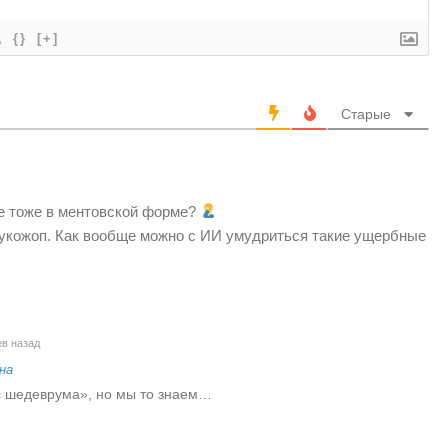
{}
[+]
Старые
ке тоже в ментовской форме?
укожоп. Как вообще можно с ИИ умудриться такие ущербные
в назад
на
ис шедеврума», но мы то знаем…