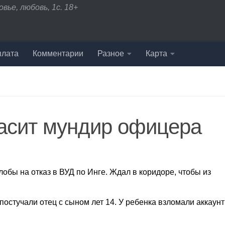
вье, любовь, 1с. 18+
плата
Комментарии
Разное
Карта
расит мундир офицера
обы на отказ в ВУД по Инге. Ждал в коридоре, чтобы из
 постучали отец с сыном лет 14. У ребенка взломали аккаунт