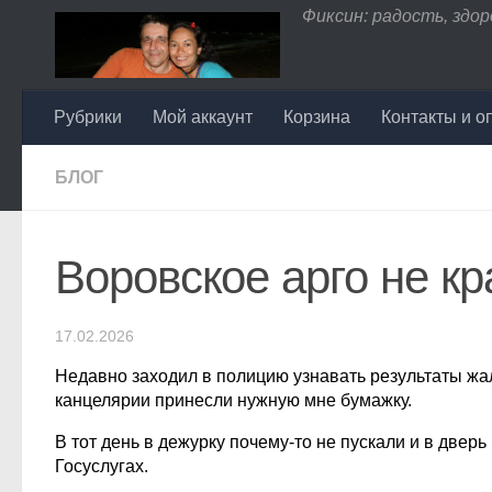
Фиксин: радость, здоро
Перейти к содержимому
Рубрики
Мой аккаунт
Корзина
Контакты и о
БЛОГ
Воровское арго не к
17.02.2026
Недавно заходил в полицию узнавать результаты жал
канцелярии принесли нужную мне бумажку.
В тот день в дежурку почему-то не пускали и в дверь
Госуслугах.