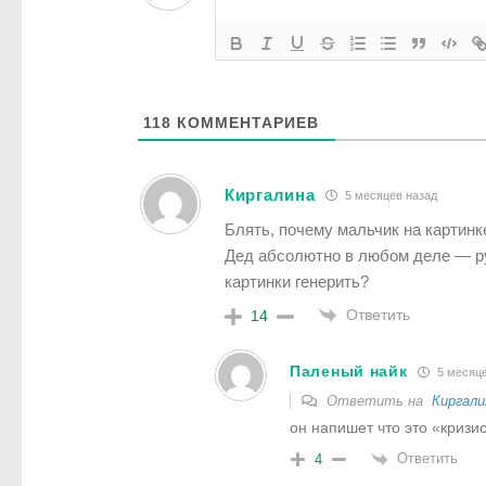
118
КОММЕНТАРИЕВ
Киргалина
5 месяцев назад
Блять, почему мальчик на картин
Дед абсолютно в любом деле — р
картинки генерить?
Ответить
14
Паленый найк
5 месяце
Ответить на
Киргали
он напишет что это «криз
Ответить
4