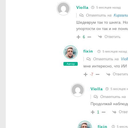
Violla
5 месяцев назад
Ответить на
Киргали
Шедеврум так то шняга. Но
упортости он так и не понял
Ответить
6
fixin
5 месяцев назад
Ответить на
Viol
Автор
мне интересно, что ИИ 
Ответит
-7
Violla
5 месяцев 
Ответить на
Продолжай наблюд
Отве
1
fixin
5 месяц