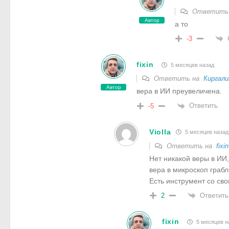
Ответить
Автор
а то
-3
fixin
5 месяцев назад
Ответить на
Киргали
Автор
вера в ИИ преувеличена.
Ответить
-5
Violla
5 месяцев назад
Ответить на
fixin
Нет никакой веры в ИИ,
вера в микроскоп грабл
Есть инструмент со св
Ответить
2
fixin
5 месяцев н