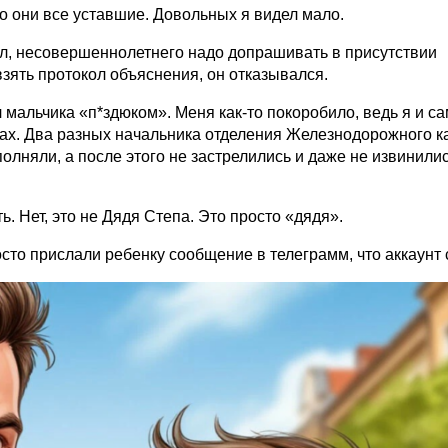
то они все уставшие. Довольных я видел мало.
ол, несовершеннолетнего надо допрашивать в присутствии
взять протокол объяснения, он отказывался.
 мальчика «п*здюком». Меня как-то покоробило, ведь я и са
онах. Два разных начальника отделения Железнодорожного 
олняли, а после этого не застрелились и даже не извинилис
ь. Нет, это не Дядя Степа. Это просто «дядя».
росто прислали ребенку сообщение в телеграмм, что аккаунт