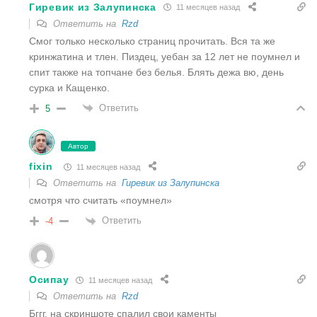
Гиревик из Залупинска
11 месяцев назад
Ответить на
Rzd
Смог только несколько страниц прочитать. Вся та же
кринжатина и тлен. Пиздец, уебан за 12 лет не поумнел и
спит также на топчане без белья. Блять дежа вю, день
сурка и Кащенко.
Ответить
5
Автор
fixin
11 месяцев назад
Ответить на
Гиревик из Залупинска
смотря что считать «поумнел»
Ответить
-4
Осипау
11 месяцев назад
Ответить на
Rzd
Бггг, на скриншоте спалил свои каменты