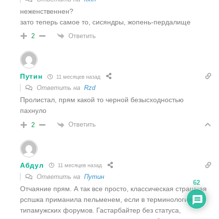
неженственнен?
зато теперь самое то, сисяндры, жопень-пердалище
Ответить
2
Путин
11 месяцев назад
Ответить на
Rzd
Пролистал, прям какой то черной безысходностью
пахнуло
Ответить
2
Абдул
11 месяцев назад
Ответить на
Путин
62
Отчаяние прям. А так все просто, классическая страшная
рспшка приманила пельменем, если в терминологиях
типамужских форумов. Гастарбайтер без статуса,