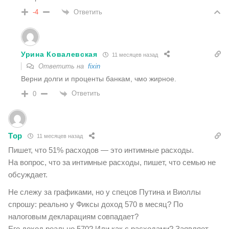
Ответить
-4
Урина Ковалевская
11 месяцев назад
Ответить на
fixin
Верни долги и проценты банкам, чмо жирное.
Ответить
0
Тор
11 месяцев назад
Пишет, что 51% расходов — это интимные расходы.
На вопрос, что за интимные расходы, пишет, что семью не
обсуждает.
Не слежу за графиками, но у спецов Путина и Виоллы
спрошу: реально у Фиксы доход 570 в месяц? По
налоговым декларациям совпадает?
Его доход реально 570? Или как с расходами? Заявляет