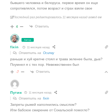
бывшего человека и белоруса. первое время он еще
сопротивлялся, потом возраст и страх взяли свое
Последний раз редактировалось 11 месяцев назад ахмед ем
Ответить
4
Автор
fixin
11 месяцев назад
Ответить на
Осипау
раньше и хуй крепче стоял и трава зеленее была, дыа?
Поумнел я с тех пор. Невежественен был
Ответить
-7
Путин
11 месяцев назад
Ответить на
fixin
Запреты рыжей наполнились смыслом?
Или бабское смирение от Сокальской помогло?