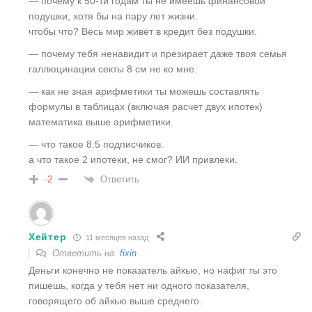
— почему к 50-ти годам ты не имеешь финансовой
подушки, хотя бы на пару лет жизни.
чтобы что? Весь мир живет в кредит без подушки.
— почему тебя ненавидит и презирает даже твоя семья
галлюцинации секты 8 см не ко мне.
— как не зная арифметики ты можешь составлять
формулы в таблицах (включая расчет двух ипотек)
математика выше арифметики.
— что такое 8.5 подписчиков.
а что такое 2 ипотеки, не смог? ИИ привлеки.
Ответить
-2
Хейтер
11 месяцев назад
Ответить на
fixin
Деньги конечно не показатель айкью, но нафиг ты это
пишешь, когда у тебя нет ни одного показателя,
говорящего об айкью выше среднего.