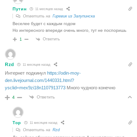
Путин
11 месяцев назад
Ответить на
Гиревик из Залупинска
Веселее будет с каждым годом
Но интересного впереди очень много, тут не поспоришь
Ответить
1
Rzd
11 месяцев назад
Интернет подкинул
https://odin-moy-
den.livejournal.com/1440331.html?
ysclid=mex9zi18n1107913773
Много чудного конечно
Ответить
4
Тор
11 месяцев назад
Ответить на
Rzd