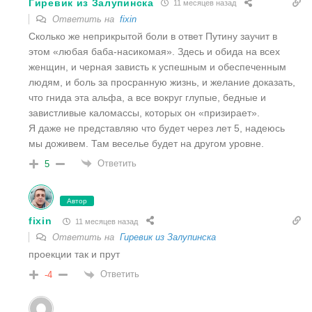
Гиревик из Залупинска
11 месяцев назад
Ответить на
fixin
Сколько же неприкрытой боли в ответ Путину заучит в
этом «любая баба-насикомая». Здесь и обида на всех
женщин, и черная зависть к успешным и обеспеченным
людям, и боль за просранную жизнь, и желание доказать,
что гнида эта альфа, а все вокруг глупые, бедные и
завистливые каломассы, которых он «призирает».
Я даже не представляю что будет через лет 5, надеюсь
мы доживем. Там веселье будет на другом уровне.
Ответить
5
Автор
fixin
11 месяцев назад
Ответить на
Гиревик из Залупинска
проекции так и прут
Ответить
-4