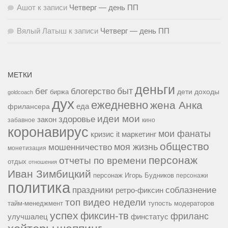
Ашот
к записи
Четверг — день ПП
Вялый Латыш
к записи
Четверг — день ПП
МЕТКИ
деньги
быт
бег
блогерство
доходы
биржа
дети
goldcoach
дух
ежедневно
жена Анка
еда
фрилансера
идеи мои
здоровье
закон
забавное
кино
коронавирус
мои фанаты
кризис it
маркетинг
общество
мошенничество
моя жизнь
монетизация
персонаж
отчеты по времени
отдых
отношения
Иван Зимбицкий
персонаж Игорь Будников
персонажи
политика
праздники
соблазнение
ретро-фиксин
топ видео недели
тайм-менеджмент
тупость модераторов
успех
фиксин-тв
фриланс
улучшалец
финстатус