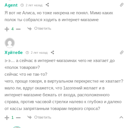
Agent
2 лет назад
Я вот не Алиса, но тоже нихрена не понял. Мимо каких
полок ты собрался ходить в интернет-магазине
Ответить
4
Хуйтебе
2 лет назад
э-э… а сейчас в интернет-магазинах чего не хватает до
«полок товаров»?
сейчас что не так-то?
чего, проще говоря, в виртуальном перекрестке не хватает?
мало ли, вдруг окажется, что 1аззгений желает и в
интернет-магазине бежать от входа, расположенного
справа, против часовой стрелки налево к глубоко и далеко
от кассы запрятанным товарам первого спроса?
Ответить
1