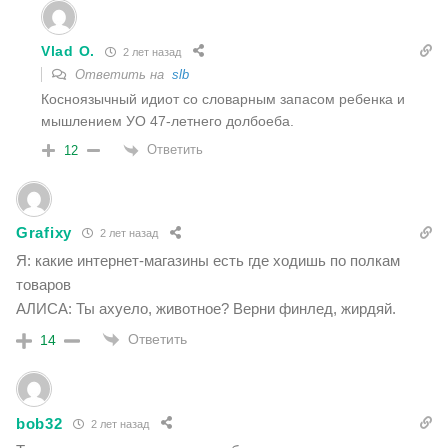
Vlad O.
2 лет назад
Ответить на
slb
Косноязычный идиот со словарным запасом ребенка и
мышлением УО 47-летнего долбоеба.
Ответить
12
Grafixy
2 лет назад
Я:
какие интернет-магазины есть где ходишь по полкам
товаров
АЛИСА: Ты ахуело, животное? Верни финлед, жирдяй.
Ответить
14
bob32
2 лет назад