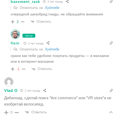
basement_rack
2 лет назад
Ответить на
Хуйтебе
очередной шизобред гниды, не обращайте внимания
Ответить
2
Автор
fixin
2 лет назад
Ответить на
Хуйтебе
срани как тебе удобнее покупать продукты — в магазине
или в интернет-магазине.
Ответить
-1
Vlad O
2 лет назад
Дибилоид, сделай поиск “live commerce” или “VR store”и не
изобретай велосипед.
Ответить
0