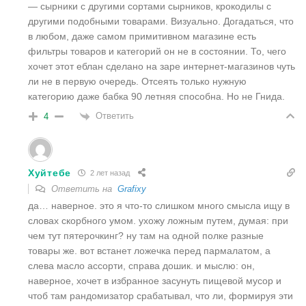
— сырники с другими сортами сырников, крокодилы с
другими подобными товарами. Визуально. Догадаться, что
в любом, даже самом примитивном магазине есть
фильтры товаров и категорий он не в состоянии. То, чего
хочет этот еблан сделано на заре интернет-магазинов чуть
ли не в первую очередь. Отсеять только нужную
категорию даже бабка 90 летняя способна. Но не Гнида.
Ответить
4
Хуйтебе
2 лет назад
Ответить на
Grafixy
да… наверное. это я что-то слишком много смысла ищу в
словах скорбного умом. ухожу ложным путем, думая: при
чем тут пятерочкинг? ну там на одной полке разные
товары же. вот встанет ложечка перед пармалатом, а
слева масло ассорти, справа дошик. и мыслю: он,
наверное, хочет в избранное засунуть пищевой мусор и
чтоб там рандомизатор срабатывал, что ли, формируя эти