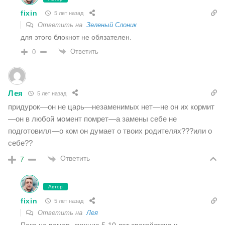
fixin
5 лет назад
Ответить на
Зеленый Слоник
для этого блокнот не обязателен.
Ответить
0
Лея
5 лет назад
придурок—он не царь—незаменимых нет—не он их кормит
—он в любой момент помрет—а замены себе не
подготовилл—о ком он думает о твоих родителях???или о
себе??
Ответить
7
Автор
fixin
5 лет назад
Ответить на
Лея
Пока не помер, лишние 5-10 лет спокойствия и