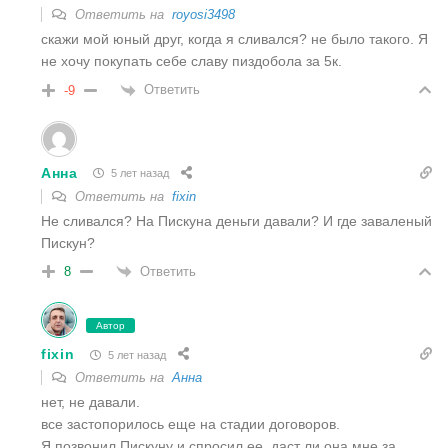
Ответить на
royosi3498
скажи мой юный друг, когда я сливался? не было такого. Я
не хочу покупать себе славу пиздобола за 5к.
Ответить
-9
Анна
5 лет назад
Ответить на
fixin
Не сливался? На Пискуна деньги давали? И где заваленый
Пискун?
Ответить
8
Автор
fixin
5 лет назад
Ответить на
Анна
нет, не давали.
все застопорилось еще на стадии договоров.
Я позвонил Пискуну и спросил ее, даст ли она мне за