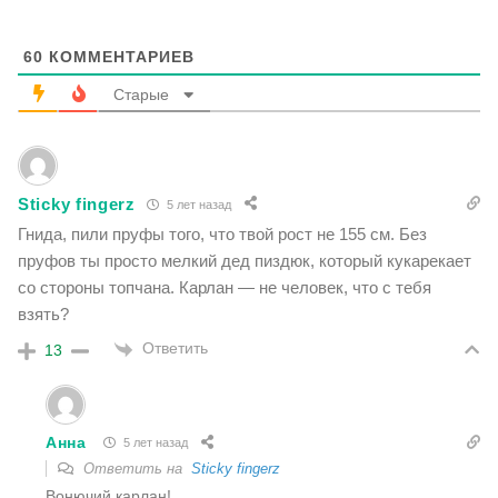
60
КОММЕНТАРИЕВ
Старые
Sticky fingerz
5 лет назад
Гнида, пили пруфы того, что твой рост не 155 см. Без
пруфов ты просто мелкий дед пиздюк, который кукарекает
со стороны топчана. Карлан — не человек, что с тебя
взять?
Ответить
13
Анна
5 лет назад
Ответить на
Sticky fingerz
Вонючий карлан!