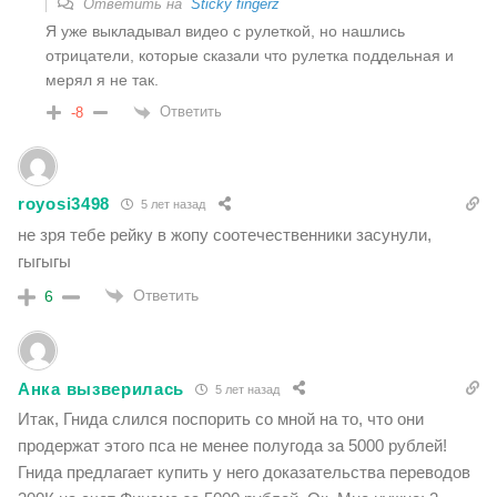
Ответить на
Sticky fingerz
Я уже выкладывал видео с рулеткой, но нашлись
отрицатели, которые сказали что рулетка поддельная и
мерял я не так.
Ответить
-8
royosi3498
5 лет назад
не зря тебе рейку в жопу соотечественники засунули,
гыгыгы
Ответить
6
Анка вызверилась
5 лет назад
Итак, Гнида слился поспорить со мной на то, что они
продержат этого пса не менее полугода за 5000 рублей!
Гнида предлагает купить у него доказательства переводов