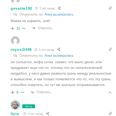
gesatiw192
5 лет назад
Ответить на
Анка вызверилась
Макак не кормить, алё!
Ответить
11
royosi3498
5 лет назад
Ответить на
Анка вызверилась
он солъется, инфа сотка. скажет, что мало денег, или
придумает еще что-то. потому что он паталогический
пиздабол, у него давно размыта грань между реальностью
и вымыслом, и как только появляется что-то, что эту грань
способно очертить, он тут же анально огоражиывается.
Ответить
6
Автор
fixin
5 лет назад