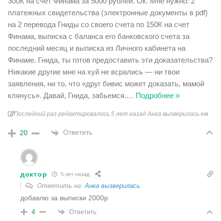
300К на счет Финама за 5000 рублей. Ок. Мне нужно: 2
платежных свидетельства (электронные документы в pdf)
на 2 перевода Гниды со своего счета по 150К на счет
Финама, выписка с баланса его банковского счета за
последний месяц и выписка из Личного кабинета на
Финаме. Гнида, ты готов предоставить эти доказательства?
Никакие другие мне на хуй не всрались — ни твои
заявления, ни то, что «друг бивис может доказать, мамой
клянусь». Давай, Гнида, забьемся.
…
Подробнее »
Последний раз редактировалось 5 лет назад Анка вызверилась ем
Ответить
20
доктор
5 лет назад
Ответить на
Анка вызверилась
добавлю за выписки 2000р
Ответить
4