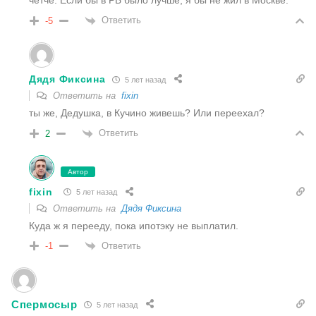
четче. Если бы в РБ было лучше, я бы не жил в Москве.
Ответить
-5
Дядя Фиксина
5 лет назад
Ответить на
fixin
ты же, Дедушка, в Кучино живешь? Или переехал?
Ответить
2
Автор
fixin
5 лет назад
Ответить на
Дядя Фиксина
Куда ж я перееду, пока ипотэку не выплатил.
Ответить
-1
Спермосыр
5 лет назад