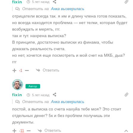
fixin
5 лет назад
Ответить на
Анка вызверилась
отрицатели всегда так. я им и длину члена готов показать,
но всегда находится проблема — нет телки, которая будет
возбуждать и мерять, ггг.
так и тут. нахрена выписка?
В принципе, достаточно выписки из финама, чтобы
доказать реальность счета.
но нет, хочется еще посмотреть и мой счет на МКБ, дыа?
ггг
Ответить
-1
Автор
fixin
5 лет назад
Ответить на
Анка вызверилась
постой, а выписка со счета нахуйа тебе моя? Это стоит
отдельных денег? 5к и без проблем получишь эти
документы.
Ответить
-11