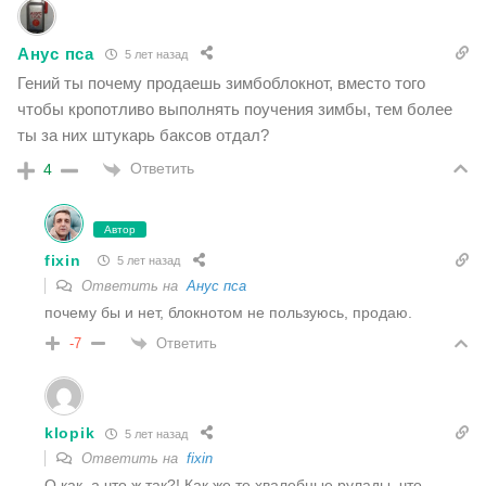
Aнус пса
5 лет назад
Гений ты почему продаешь зимбоблокнот, вместо того
чтобы кропотливо выполнять поучения зимбы, тем более
ты за них штукарь баксов отдал?
Ответить
4
Автор
fixin
5 лет назад
Ответить на
Aнус пса
почему бы и нет, блокнотом не пользуюсь, продаю.
Ответить
-7
klopik
5 лет назад
Ответить на
fixin
О как, а что ж так?! Как же те хвалебные рулады, что