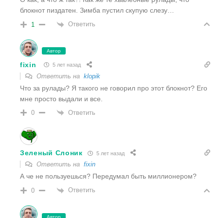
блокнот пиздатен. Зимба пустил скупую слезу…
Ответить
1
Автор
fixin
5 лет назад
Ответить на
klopik
Что за рулады? Я такого не говорил про этот блокнот? Его
мне просто выдали и все.
Ответить
0
Зеленый Слоник
5 лет назад
Ответить на
fixin
А че не пользуешься? Передумал быть миллионером?
Ответить
0
Автор