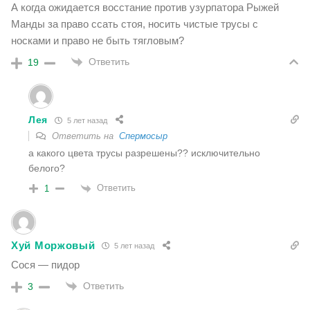
А когда ожидается восстание против узурпатора Рыжей
Манды за право ссать стоя, носить чистые трусы с
носками и право не быть тягловым?
Ответить
19
Лея
5 лет назад
Ответить на
Спермосыр
а какого цвета трусы разрешены?? исключительно
белого?
Ответить
1
Хуй Моржовый
5 лет назад
Сося — пидор
Ответить
3