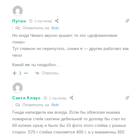
Путин
1 год назад
Ответить на
fixin
Но когда Чикаго вкусно кушает, то это «дофаминовая
гонка»
Тут главное не перепутать, схема я — другие работает как
часы
Какой же ты пиздобол…
Ответить
1
Санта Клаус
1 год назад
Ответить на
fixin
Гнида напиздела как всегда. Если бы облезлая макака
пожарила стейк скатине дебильной то доллар бы стал по
60 копеек сразу и было бы 15 фото этого стейка с разных
сторон. 570 г стейка становятся 400 г, а у макакичны 350