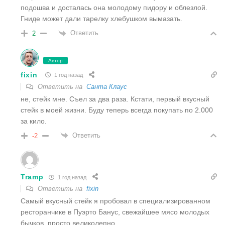
подошва и досталась она молодому пидору и облезлой.
Гниде может дали тарелку хлебушком вымазать.
Ответить
2
Автор
fixin
1 год назад
Ответить на
Санта Клаус
не, стейк мне. Съел за два раза. Кстати, первый вкусный
стейк в моей жизни. Буду теперь всегда покупать по 2.000
за кило.
Ответить
-2
Tramp
1 год назад
Ответить на
fixin
Самый вкусный стейк я пробовал в специализированном
ресторанчике в Пуэрто Банус, свежайшее мясо молодых
бычков, просто великолепно.