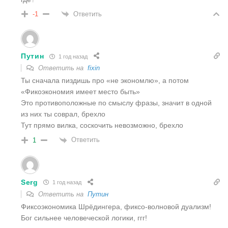
Ответить
-1
Путин
1 год назад
Ответить на
fixin
Ты сначала пиздишь про «не экономлю», а потом
«Фикоэкономия имеет место быть»
Это противоположные по смыслу фразы, значит в одной
из них ты соврал, брехло
Тут прямо вилка, соскочить невозможно, брехло
Ответить
1
Serg
1 год назад
Ответить на
Путин
Фиксоэкономика Шрëдингера, фиксо-волновой дуализм!
Бог сильнее человеческой логики, ггг!