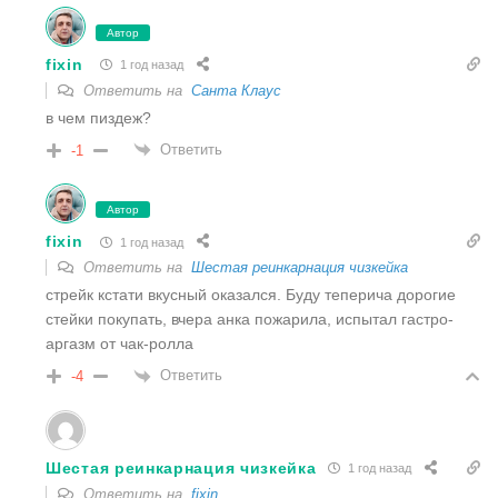
Автор
fixin
1 год назад
Ответить на
Санта Клаус
в чем пиздеж?
Ответить
-1
Автор
fixin
1 год назад
Ответить на
Шестая реинкарнация чизкейка
стрейк кстати вкусный оказался. Буду теперича дорогие
стейки покупать, вчера анка пожарила, испытал гастро-
аргазм от чак-ролла
Ответить
-4
Шестая реинкарнация чизкейка
1 год назад
Ответить на
fixin