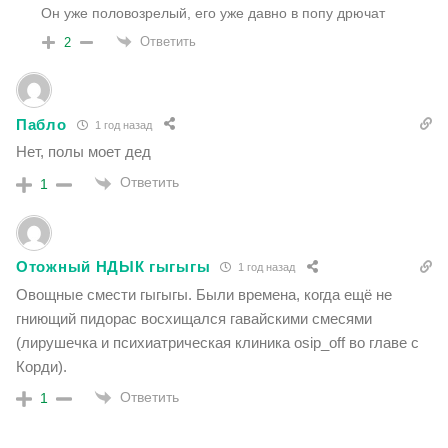
Он уже половозрелый, его уже давно в попу дрючат
Ответить
2
Пабло
1 год назад
Нет, полы моет дед
Ответить
1
Отожный НДЫК гыгыгы
1 год назад
Овощные смести гыгыгы. Были времена, когда ещё не
гниющий пидорас восхищался гавайскими смесями
(лирушечка и психиатрическая клиника osip_off во главе с
Корди).
Ответить
1