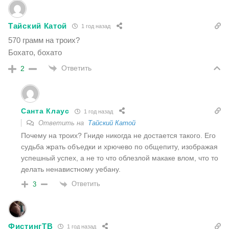
Тайский Катой
1 год назад
570 грамм на троих?
Бохато, бохато
Ответить
2
Санта Клаус
1 год назад
Ответить на
Тайский Катой
Почему на троих? Гниде никогда не достается такого. Его
судьба жрать объедки и хрючево по общепиту, изображая
успешный успех, а не то что облезлой макаке влом, что то
делать ненавистному уебану.
Ответить
3
ФистингТВ
1 год назад