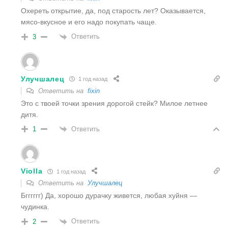
Охереть открытие, да, под старость лет? Оказывается,
мясо-вкусное и его надо покупать чаще.
Ответить
3
Улучшалец
1 год назад
Ответить на
fixin
Это с твоей точки зрения дорогой стейк? Милое летнее
дитя.
Ответить
1
Violla
1 год назад
Ответить на
Улучшалец
Бгггггг) Да, хорошо дурачку живется, любая хуйня —
чудинка.
Ответить
2