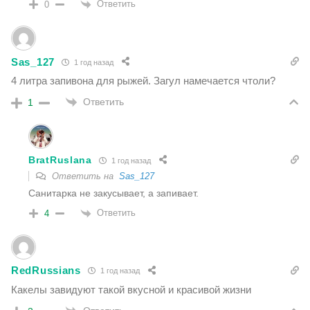
Ответить
0
Sas_127
1 год назад
4 литра запивона для рыжей. Загул намечается чтоли?
Ответить
1
BratRuslana
1 год назад
Ответить на
Sas_127
Санитарка не закусывает, а запивает.
Ответить
4
RedRussians
1 год назад
Какелы завидуют такой вкусной и красивой жизни