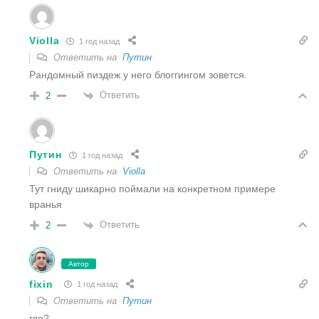
Violla
1 год назад
Ответить на
Путин
Рандомный пиздеж у него блоггингом зовется.
Ответить
2
Путин
1 год назад
Ответить на
Violla
Тут гниду шикарно поймали на конкретном примере
вранья
Ответить
2
Автор
fixin
1 год назад
Ответить на
Путин
где?