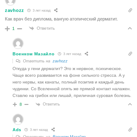
zavhozz
3 лет назад
Как врач без диплома, вангую атопический дерматит.
Ответить
1
Военком Мазайло
3 лет назад
Ответить на
zavhozz
Откуда у гени дерматит? Это ж нервное, психическое.
Чаще всего развивается на фоне сильного стресса. А у
него нервы, как канаты, полный позитив и каждый день
чудинки. Со Вселенной опять же прямой контакт налажен.
Ставлю на грибок или лишай, приличная суровая болезнь.
Ответить
8
Ads
3 лет назад
Ответить на
Военком Мазайло