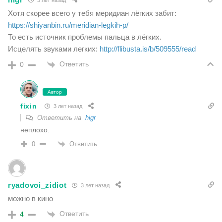
Хотя скорее всего у тебя меридиан лёгких забит:
https://shiyanbin.ru/meridian-legkih-p/
То есть источник проблемы пальца в лёгких.
Исцелять звуками легких:
http://flibusta.is/b/509555/read
Ответить
0
Автор
fixin
3 лет назад
Ответить на
higr
неплохо.
Ответить
0
ryadovoi_zidiot
3 лет назад
можно в кино
Ответить
4