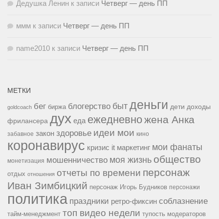
Дедушка Ленин
к записи
Четверг — день ПП
ммм
к записи
Четверг — день ПП
name2010
к записи
Четверг — день ПП
МЕТКИ
деньги
быт
бег
блогерство
доходы
биржа
дети
goldcoach
дух
ежедневно
жена Анка
еда
фрилансера
идеи мои
здоровье
закон
забавное
кино
коронавирус
мои фанаты
кризис it
маркетинг
общество
мошенничество
моя жизнь
монетизация
персонаж
отчеты по времени
отдых
отношения
Иван Зимбицкий
персонаж Игорь Будников
персонажи
политика
праздники
соблазнение
ретро-фиксин
топ видео недели
тайм-менеджмент
тупость модераторов