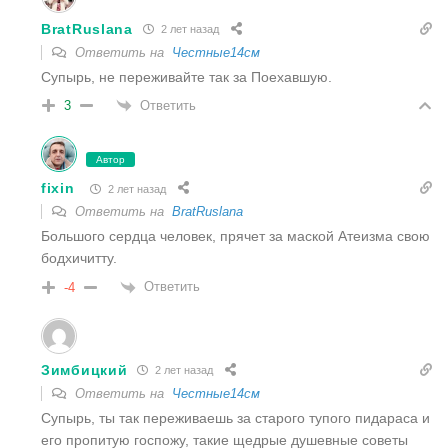
BratRuslana
2 лет назад
Ответить на
Честные14см
Супырь, не переживайте так за Поехавшую.
Ответить
3
Автор
fixin
2 лет назад
Ответить на
BratRuslana
Большого сердца человек, прячет за маской Атеизма свою
бодхичитту.
Ответить
-4
Зимбицкий
2 лет назад
Ответить на
Честные14см
Супырь, ты так переживаешь за старого тупого пидараса и
его пропитую госпожу, такие щедрые душевные советы