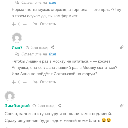
Ответить на
fixin
Норма что ты мужик стержня, а терпила — это ярлык?! ну
в твоем случае да, ты комформист
Ответить
0
Имя7
2 лет назад
Ответить на
fixin
«
чтобы лишний раз в москву не кататься.» — косает
Аннушки, она согласна лишний раз в Москву скататься?
Или Анна не пойдёт к Сокальской на форум?
Ответить
0
Зимбицкий
2 лет назад
Сосян, залезь в эту конуру и пердани там с подливой.
Сразу ощущение будет «дом милый дом» блять