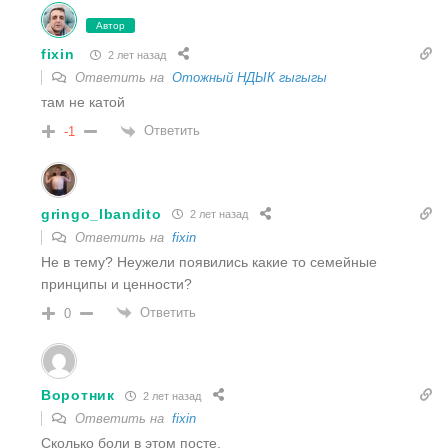
Автор
fixin
2 лет назад
Ответить на
Отожный НДЫК гыгыгы
там не катой
Ответить
-1
gringo_lbandito
2 лет назад
Ответить на
fixin
Не в тему? Неужели появились какие то семейные
принципы и ценности?
Ответить
0
Воротник
2 лет назад
Ответить на
fixin
Сколько боли в этом посте.