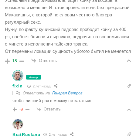
Успешный предприниматель, ищет койку за косарь, а
возможно и меньше. И готов провести ночь без прекрасной
Макакишны, с которой по словам честного блогера
регулярный секс.
Ну-ну, по факту кучинский пидорас пробздит койку за 400
рэ, наебнет блинов и сырников, подрочит на воспоминания
о минете в исполнении тайского транса.
От перемены локации сущность убогого бытия не меняется
Ответить
18
Автор
fixin
2 лет назад
Ответить на
Генерал Ветров
чтобы лишний раз в москву не кататься.
Ответить
-9
BratRuslana
2 лет назад