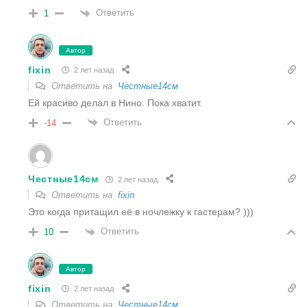
Ответить
1
Автор
fixin
2 лет назад
Ответить на
Честные14см
Ей красиво делал в Нино. Пока хватит.
Ответить
-14
Честные14см
2 лет назад
Ответить на
fixin
Это когда притащил её в ночлежку к гастерам? )))
Ответить
10
Автор
fixin
2 лет назад
Ответить на
Честные14см