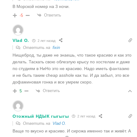
В Морской номер на 3 ночи.
Ответить
-5
Vlad O.
2 лет назад
Ответить на
fixin
Нищеброд, ты даже не знаешь, что такое красиво и как это
делать. Таскать свою облезлую крысу по хостелам и даже
по студиям в НиНо это не красиво. Надо иметь фантазию
и не быть таким cheap asshole как ты. И да забыл, это все
дофаминовая гонка и все умрем скоро.
Ответить
5
Отожный НДЫК гыгыгы
2 лет назад
Ответить на
Vlad O.
Ваще то вкусно и красиво. И сирожа именно так и живёт. А