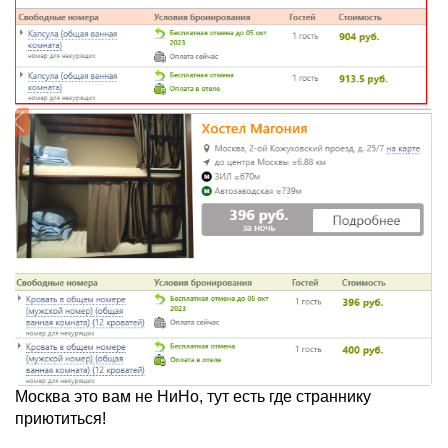
Москва это вам не НиНо, тут есть где страннику
приютиться!