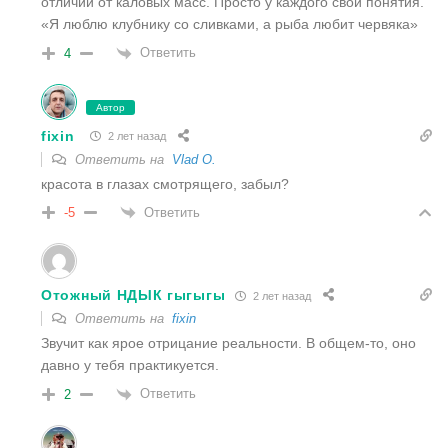
отличии от каловых масс. Просто у каждого свои понятия.
«Я люблю клубнику со сливками, а рыба любит червяка»
Ответить
4
Автор
fixin
2 лет назад
Ответить на
Vlad O.
красота в глазах смотрящего, забыл?
Ответить
-5
Отожный НДЫК гыгыгы
2 лет назад
Ответить на
fixin
Звучит как ярое отрицание реальности. В общем-то, оно
давно у тебя практикуется.
Ответить
2