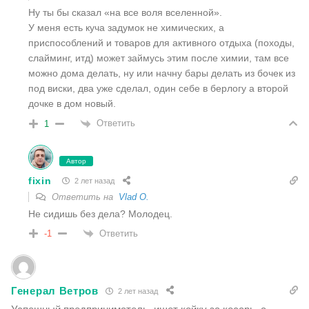
Ну ты бы сказал «на все воля вселенной».
У меня есть куча задумок не химических, а
приспособлений и товаров для активного отдыха (походы,
слайминг, итд) может займусь этим после химии, там все
можно дома делать, ну или начну бары делать из бочек из
под виски, два уже сделал, один себе в берлогу а второй
дочке в дом новый.
Ответить
1
Автор
fixin
2 лет назад
Ответить на
Vlad O.
Не сидишь без дела? Молодец.
Ответить
-1
Генерал Ветров
2 лет назад