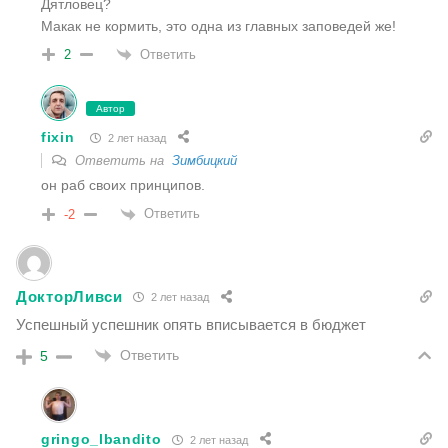
Дятловец?
Макак не кормить, это одна из главных заповедей же!
Ответить
2
Автор
fixin
2 лет назад
Ответить на
Зимбицкий
он раб своих принципов.
Ответить
-2
ДокторЛивси
2 лет назад
Успешный успешник опять вписывается в бюджет
Ответить
5
gringo_lbandito
2 лет назад