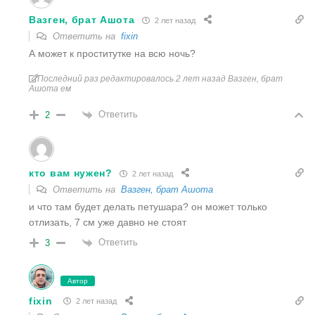
Вазген, брат Ашoта
2 лет назад
Ответить на
fixin
А может к проститутке на всю ночь?
Последний раз редактировалось 2 лет назад Вазген, брат
Ашoта ем
Ответить
2
кто вам нужен?
2 лет назад
Ответить на
Вазген, брат Ашoта
и что там будет делать петушара? он может только
отлизать, 7 см уже давно не стоят
Ответить
3
Автор
fixin
2 лет назад