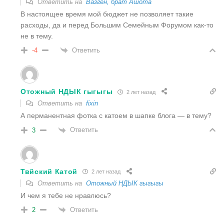
Ответить на
Вазген, брат Ашoта
В настоящее время мой бюджет не позволяет такие
расходы, да и перед Большим Семейным Форумом как-то
не в тему.
Ответить
-4
Отожный НДЫК гыгыгы
2 лет назад
Ответить на
fixin
А перманентная фотка с катоем в шапке блога — в тему?
Ответить
3
Твйский Катой
2 лет назад
Ответить на
Отожный НДЫК гыгыгы
И чем я тебе не нравлюсь?
Ответить
2