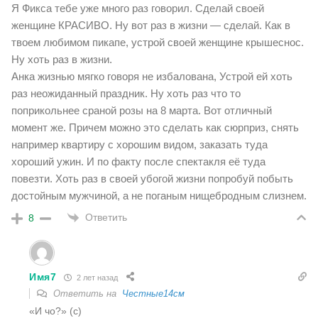
Я Фикса тебе уже много раз говорил. Сделай своей
женщине КРАСИВО. Ну вот раз в жизни — сделай. Как в
твоем любимом пикапе, устрой своей женщине крышеснос.
Ну хоть раз в жизни.
Анка жизнью мягко говоря не избалована, Устрой ей хоть
раз неожиданный праздник. Ну хоть раз что то
поприкольнее сраной розы на 8 марта. Вот отличный
момент же. Причем можно это сделать как сюрприз, снять
например квартиру с хорошим видом, заказать туда
хороший ужин. И по факту после спектакля её туда
повезти. Хоть раз в своей убогой жизни попробуй побыть
достойным мужчиной, а не поганым нищебродным слизнем.
Ответить
8
Имя7
2 лет назад
Ответить на
Честные14см
«И чо?» (c)