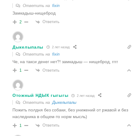
Ответить на
fixin
Замкадыш-нищеброд
Ответить
2
Дыкелыпалы
2 лет назад
Ответить на
fixin
Че, на такси денег нет?! замкадыш — нищеброд, гггг
Ответить
1
Отожный НДЫК гыгыгы
2 лет назад
Ответить на
Дыкелыпалы
Пожить полдня без собаки, без унижений от ржавой и без
наследника в общем-то норм мысль)
Ответить
1