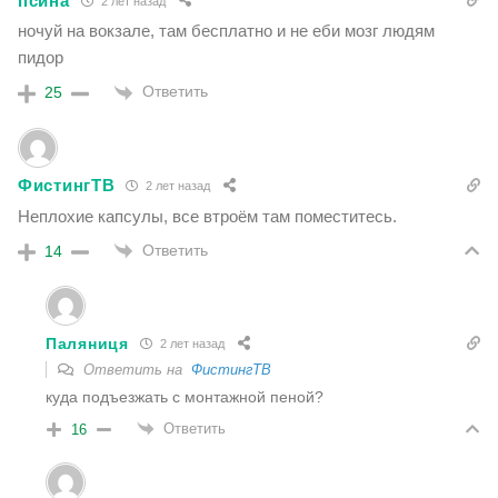
псина
2 лет назад
ночуй на вокзале, там бесплатно и не еби мозг людям
пидор
Ответить
25
ФистингТВ
2 лет назад
Неплохие капсулы, все втроём там поместитесь.
Ответить
14
Паляниця
2 лет назад
Ответить на
ФистингТВ
куда подъезжать с монтажной пеной?
Ответить
16