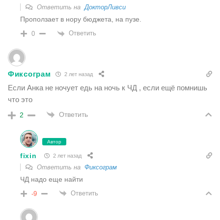
Ответить на
ДокторЛивси
Проползает в нору бюджета, на пузе.
Ответить
0
Фиксограм
2 лет назад
Если Анка не ночует едь на ночь к ЧД , если ещё помнишь
что это
Ответить
2
Автор
fixin
2 лет назад
Ответить на
Фиксограм
ЧД надо еще найти
Ответить
-9