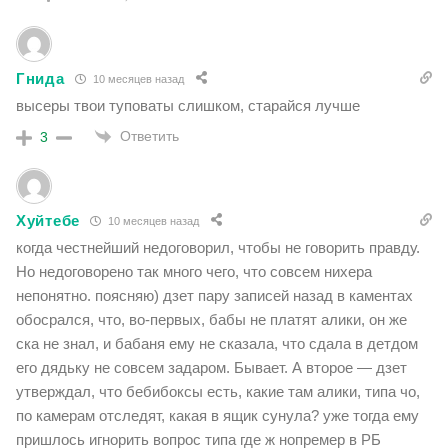
Гнида
10 месяцев назад
высеры твои туповаты слишком, старайся лучше
Ответить
3
Хуйтебе
10 месяцев назад
когда честнейший недоговорил, чтобы не говорить правду.
Но недоговорено так много чего, что совсем нихера
непонятно. поясняю) дзет пару записей назад в каментах
обосрался, что, во-первых, бабы не платят алики, он же
ска не знал, и бабаня ему не сказала, что сдала в детдом
его дядьку не совсем задаром. Бывает. А второе — дзет
утверждал, что бебибоксы есть, какие там алики, типа чо,
по камерам отследят, какая в ящик сунула? уже тогда ему
пришлось игнорить вопрос типа где ж нопремер в РБ