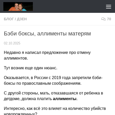
Перейти к содержимому
БЛОГ
/
ДЗЕН
70
Бэби боксы, аллименты матерям
02.10.2025
Недавно я написал предложение про отмену
аллиментов.
Тут возник еще один нюанс.
Оказывается, в России с 2019 года запретили бэби-
боксы по православным соображениям.
С другой стороны, мать, отказавшаяся от ребенка в
детдоме, должна платить
аллименты
.
Интересно, как всё это влияет на количество убийств
новорожденных?