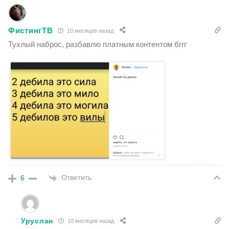
ФистингТВ
10 месяцев назад
Тухлый наброс, разбавлю платным контентом бггг
Ответить
6
Уруслан
10 месяцев назад