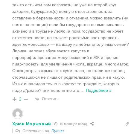
так-то есть чем вам возразить, но уже на второй круг
заходим, будукраток(с) полную ответственность за
оставление беременности и отказника можно взвалить (ну
опять на женщин) если бы государство не вмешивалось
активно и в трусы не лезло. а пока государство не хочет
ответственности, но толкает рожать/мешает прервать.
ждет ломоносовых — на шару из неблагополучных семей?
Лирика: напоказ вбухивается капуста в
перепрофилирование медучреждений в ЖК и прочие
пиар-проекты для увеличения числа, вкратце, многоматок.
Онкоцентры закрывают к хуям. алсо, по старинке вконец
сторчавшихся не лишают родительских прав. ни в какую.
Из их инвалидов точно вырастут те граждане, которых
надо д*ржаве? или непонятно это,
…
Подробнее »
Ответить
2
Хрюн Моржовый
10 месяцев назад
Ответить на
Путин