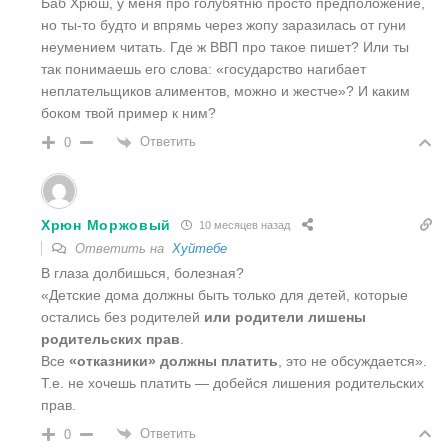
Баб Хрюш, у меня про голубятню просто предположение,
но ты-то будто и впрямь через жопу заразилась от гуни
неумением читать. Где ж ВВП про такое пишет? Или ты
так понимаешь его слова: «государство нагибает
неплательщиков алиментов, можно и жестче»? И каким
боком твой пример к ним?
Ответить
0
Хрюн Моржовый
10 месяцев назад
Ответить на
Хуйтебе
В глаза долбишься, болезная?
«
Детские дома должны быть только для детей, которые
остались без родителей
или родители лишены
родительских прав
.
Все
«отказники» должны платить
, это не обсуждается».
Т.е. не хочешь платить — добейся лишения родительских
прав.
Ответить
0