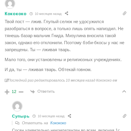
Кокококо
10 месяцев назад
Твой пост — лжив. Глупый селюк не удосужился
разобраться в вопросе, а только лишь опять напиздил. Не
тянешь базар мальчик Гнида. Мизулина вносила такой
закон, однако его отклонили. Поэтому бэби-бкосы у нас не
запрещены. Ты — лживая тварь.
Мало того, они установлены и религиозных учреждениях.
И да, ты — лживая тварь. Обтекай говном.
Последний раз редактировалось 10 месяцев назад Кокококо ем
Ответить
12
Супырь
10 месяцев назад
Ответить на
Кокококо
Сосян удивительно некомпетентен во всем, включая 1с