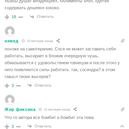
«Бабы душат младенцев», «Алименты зло», «детей
содержать дешево» кококо.
Ответить
18
ахмед
10 месяцев назад
похоже на самотерапию. Сося не может заставить себя
работать, высирает в бложик очередную чушь,
обмазывается с удовольствием говнецом и после этого у
него появляются силы работать. так, сосяндра? в этом
смысл твоих высеров?
Ответить
3
Жир фиксина
10 месяцев назад
Что то автора все бомбит и бомбит эта тема
Ответить
3