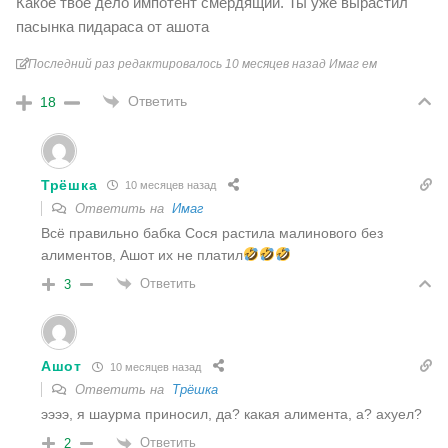
Какое твое дело импотент смердящий. Ты уже вырастил
пасынка пидараса от ашота
Последний раз редактировалось 10 месяцев назад Имаг ем
Ответить
18
Трёшка
10 месяцев назад
Ответить на
Имаг
Всё правильно бабка Сося растила малинового без
алиментов, Ашот их не платил
Ответить
3
Ашот
10 месяцев назад
Ответить на
Трёшка
ээээ, я шаурма приносил, да? какая алимента, а? ахуел?
Ответить
2