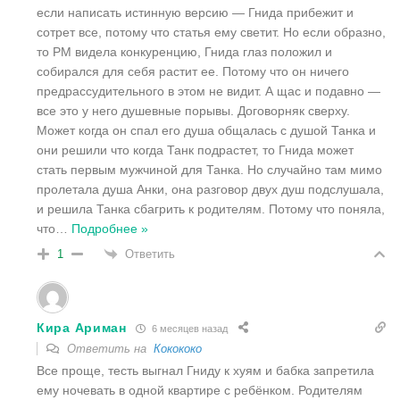
если написать истинную версию — Гнида прибежит и
сотрет все, потому что статья ему светит. Но если образно,
то РМ видела конкуренцию, Гнида глаз положил и
собирался для себя растит ее. Потому что он ничего
предрассудительного в этом не видит. А щас и подавно —
все это у него душевные порывы. Договорняк сверху.
Может когда он спал его душа общалась с душой Танка и
они решили что когда Танк подрастет, то Гнида может
стать первым мужчиной для Танка. Но случайно там мимо
пролетала душа Анки, она разговор двух душ подслушала,
и решила Танка сбагрить к родителям. Потому что поняла,
что
…
Подробнее »
Ответить
1
Кира Ариман
6 месяцев назад
Ответить на
Кокококо
Все проще, тесть выгнал Гниду к хуям и бабка запретила
ему ночевать в одной квартире с ребёнком. Родителям