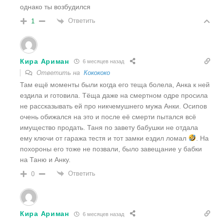
однако ты возбудился
Ответить
1
Кира Ариман
6 месяцев назад
Ответить на
Кокококо
Там ещё моменты были когда его теща болела, Анка к ней
ездила и готовила. Тёща даже на смертном одре просила
не рассказывать ей про никчемушнего мужа Анки. Осипов
очень обижался на это и после её смерти пытался всё
имущество продать. Таня по завету бабушки не отдала
ему ключи от гаража тестя и тот замки ездил ломал
. На
похороны его тоже не позвали, было завещание у бабки
на Таню и Анку.
Ответить
0
Кира Ариман
6 месяцев назад