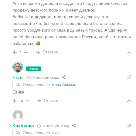
Анки вовремя донесли соседи, что Гнида привлекался за
продажу детского порно и имеет диагноз.
Бабушка и дедушка, просто спасли девочку, а то
неизвестно что бы из неё выросло если бы она видела
просто уродливого отчима в дырявых трусах. А удочерил
он её фиктивно ради гражданства России, что бы от статьи
избавиться
Ответить
4
Автор
fixin
6 месяцев назад
Ответить на
Кира Ариман
Байка
Ответить
-4
Кокококо
6 месяцев назад
Ответить на
fixin