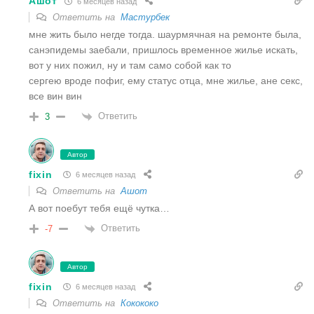
Ашот
6 месяцев назад
Ответить на
Мастурбек
мне жить было негде тогда. шаурмячная на ремонте была,
санэпидемы заебали, пришлось временное жилье искать,
вот у них пожил, ну и там само собой как то
сергею вроде пофиг, ему статус отца, мне жилье, ане секс,
все вин вин
Ответить
3
Автор
fixin
6 месяцев назад
Ответить на
Ашот
А вот поебут тебя ещё чутка…
Ответить
-7
Автор
fixin
6 месяцев назад
Ответить на
Кокококо