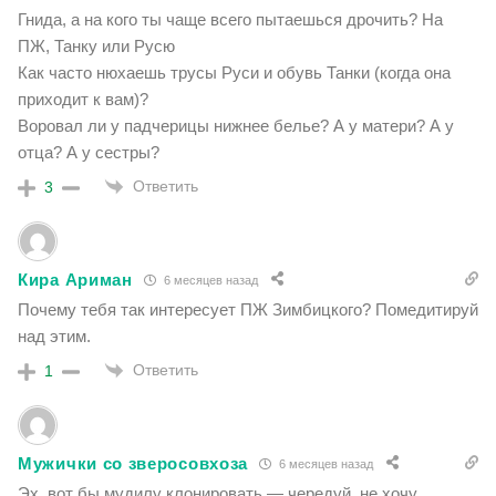
Гнида, а на кого ты чаще всего пытаешься дрочить? На
ПЖ, Танку или Русю
Как часто нюхаешь трусы Руси и обувь Танки (когда она
приходит к вам)?
Воровал ли у падчерицы нижнее белье? А у матери? А у
отца? А у сестры?
Ответить
3
Кира Ариман
6 месяцев назад
Почему тебя так интересует ПЖ Зимбицкого? Помедитируй
над этим.
Ответить
1
Мужички со зверосовхоза
6 месяцев назад
Эх, вот бы мудилу клонировать — чередуй, не хочу