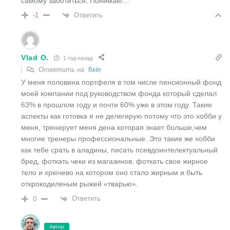
самому заботиться. Понимаю…
Ответить
-1
Vlad O.
1 год назад
Ответить на
fixin
У меня половина портфеля в том числе пенсионный фонд
моей компании под руководством фонда который сделал
63% в прошлом году и почти 60% уже в этом году. Такие
аспекты как готовка я не делегирую потому что это хобби у
меня, тренерует меня дена которая знает больше,чем
многие тренеры профессиональные. Это такие же хобби
как тебе срать в аладины, писать псевдоинтелектуальный
бред, фоткать чеки из магазинов, фоткать свое жирное
тело и хрючево на котором оно стало жирным и быть
открокодиленым рыжей «тварью».
Ответить
0
Автор