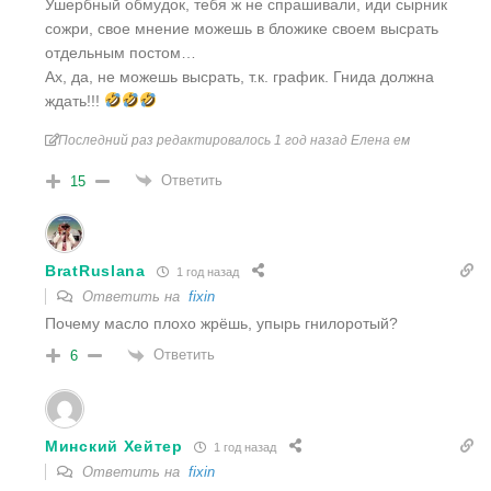
Ушербный обмудок, тебя ж не спрашивали, иди сырник
сожри, свое мнение можешь в бложике своем высрать
отдельным постом…
Ах, да, не можешь высрать, т.к. график. Гнида должна
ждать!!!
Последний раз редактировалось 1 год назад Елена ем
Ответить
15
BratRuslana
1 год назад
Ответить на
fixin
Почему масло плохо жрёшь, упырь гнилоротый?
Ответить
6
Минский Хейтер
1 год назад
Ответить на
fixin