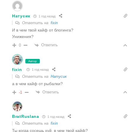
Натусик
1 год назад
Ответить на
fixin
И в чем твой кайф от блогинга?
Унижения?
Ответить
0
Автор
fixin
1 год назад
Ответить на
Натусик
а в чем кайф от рыбалки?
Ответить
-1
BratRuslana
1 год назад
Ответить на
fixin
Ты когда сосешь хуй, в чем твой кайф?