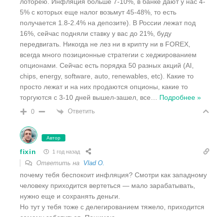
лоторею. Инфляция больше 7-10%, в банке дают у нас 4-
5% с которых еще налог возьмут 45-48%, то есть
получается 1.8-2.4% на депозите). В России лежат под
16%, сейчас подняли ставку у вас до 21%, буду
передвигать. Никогда не лез ни в крипту ни в FOREX,
всегда много позиционные стратегии с хеджированием
опционами. Сейчас есть порядка 50 разных акций (AI,
chips, energy, software, auto, renewables, etc). Какие то
просто лежат и на них продаются опционы, какие то
торгуются с 3-10 дней вышел-зашел, все
…
Подробнее »
Ответить
0
Автор
fixin
1 год назад
Ответить на
Vlad O.
почему тебя беспокоит инфляция? Смотри как западному
человеку приходится вертеться — мало зарабатывать,
нужно еще и сохранять деньги.
Но тут у тебя тоже с делегированием тяжело, приходится