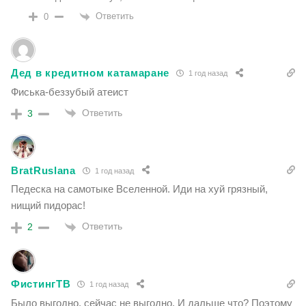
Ответить
0
Дед в кредитном катамаране
1 год назад
Фиська-беззубый атеист
Ответить
3
BratRuslana
1 год назад
Педеска на самотыке Вселенной. Иди на хуй грязный,
нищий пидорас!
Ответить
2
ФистингТВ
1 год назад
Было выгодно, сейчас не выгодно. И дальше что? Поэтому