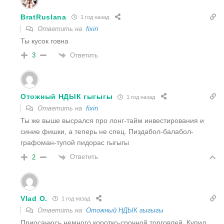
BratRuslana
1 год назад
Ответить на
fixin
Ты кусок говна
Ответить
3
Отожный НДЫК гыгыгы
1 год назад
Ответить на
fixin
Ты же выше высрался про лонг-тайм инвестирования и
синие фишки, а теперь не спец. Пиздабол-балабол-
графоман-тупой пидорас гыгыгы
Ответить
2
Vlad O.
1 год назад
Ответить на
Отожный НДЫК гыгыгы
Приосанюсь немного коротко-срочной торговлей. Купил