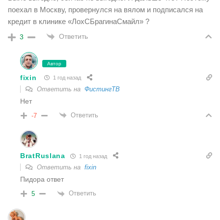
поехал в Москву, провернулся на вялом и подписался на
кредит в клинике «ЛохСБрагинаСмайл» ?
Ответить
3
Автор
fixin
1 год назад
Ответить на
ФистингТВ
Нет
Ответить
-7
BratRuslana
1 год назад
Ответить на
fixin
Пидора ответ
Ответить
5