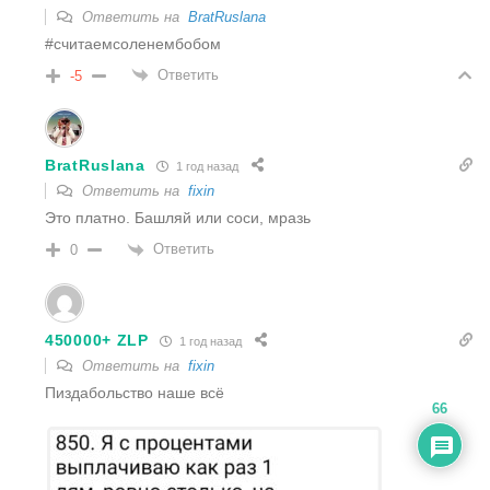
Ответить на
BratRuslana
#считаемсоленембобом
Ответить
-5
BratRuslana
1 год назад
Ответить на
fixin
Это платно. Башляй или соси, мразь
Ответить
0
450000+ ZLP
1 год назад
Ответить на
fixin
Пиздабольство наше всё
66