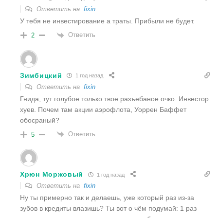
Ответить на
fixin
У тебя не инвестирование а траты. Прибыли не будет.
Ответить
2
Зимбицкий
1 год назад
Ответить на
fixin
Гнида, тут голубое только твое разъебаное очко. Инвестор
хуев. Почем там акции аэрофлота, Уоррен Баффет
обосраный?
Ответить
5
Хрюн Моржовый
1 год назад
Ответить на
fixin
Ну ты примерно так и делаешь, уже который раз из-за
зубов в кредиты влазишь? Ты вот о чём подумай: 1 раз