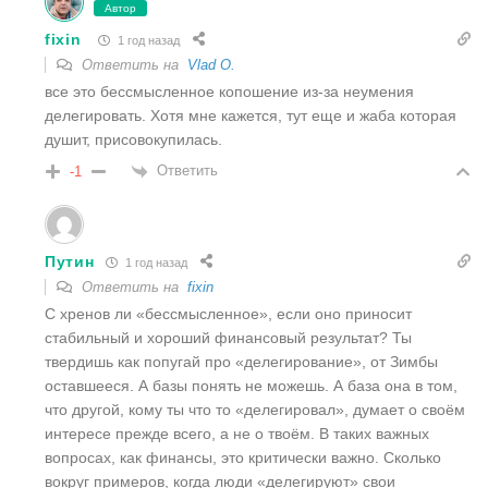
Автор
fixin
1 год назад
Ответить на
Vlad O.
все это бессмысленное копошение из-за неумения
делегировать. Хотя мне кажется, тут еще и жаба которая
душит, присовокупилась.
Ответить
-1
Путин
1 год назад
Ответить на
fixin
С хренов ли «бессмысленное», если оно приносит
стабильный и хороший финансовый результат? Ты
твердишь как попугай про «делегирование», от Зимбы
оставшееся. А базы понять не можешь. А база она в том,
что другой, кому ты что то «делегировал», думает о своём
интересе прежде всего, а не о твоём. В таких важных
вопросах, как финансы, это критически важно. Сколько
вокруг примеров, когда люди «делегируют» свои