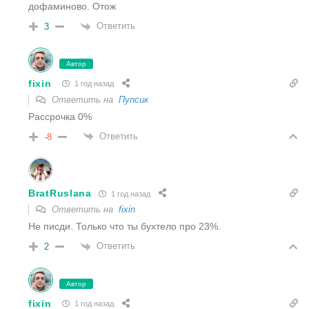
дофаминово. Отож
Ответить
3
Автор
fixin
1 год назад
Ответить на
Пупсик
Рассрочка 0%
Ответить
-8
BratRuslana
1 год назад
Ответить на
fixin
Не писди. Только что ты бухтело про 23%.
Ответить
2
Автор
fixin
1 год назад