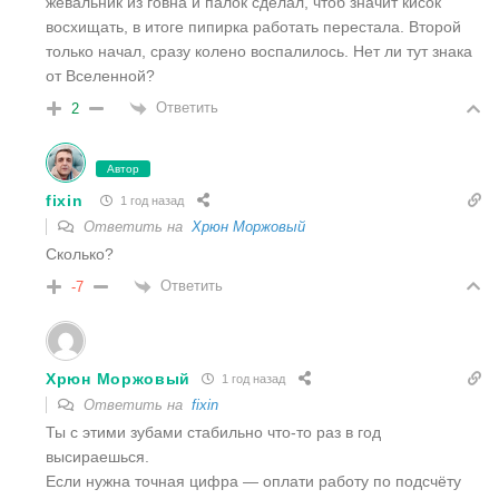
жевальник из говна и палок сделал, чтоб значит кисок
восхищать, в итоге пипирка работать перестала. Второй
только начал, сразу колено воспалилось. Нет ли тут знака
от Вселенной?
Ответить
2
Автор
fixin
1 год назад
Ответить на
Хрюн Моржовый
Сколько?
Ответить
-7
Хрюн Моржовый
1 год назад
Ответить на
fixin
Ты с этими зубами стабильно что-то раз в год
высираешься.
Если нужна точная цифра — оплати работу по подсчёту