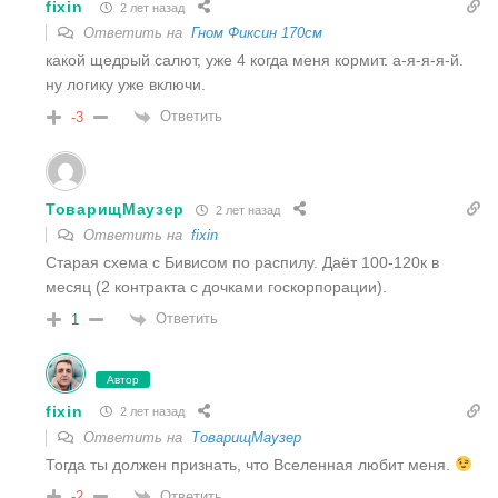
fixin
2 лет назад
Ответить на
Гном Фиксин 170см
какой щедрый салют, уже 4 когда меня кормит. а-я-я-я-й.
ну логику уже включи.
Ответить
-3
ТоварищМаузер
2 лет назад
Ответить на
fixin
Старая схема с Бивисом по распилу. Даёт 100-120к в
месяц (2 контракта с дочками госкорпорации).
Ответить
1
Автор
fixin
2 лет назад
Ответить на
ТоварищМаузер
Тогда ты должен признать, что Вселенная любит меня.
Ответить
-2