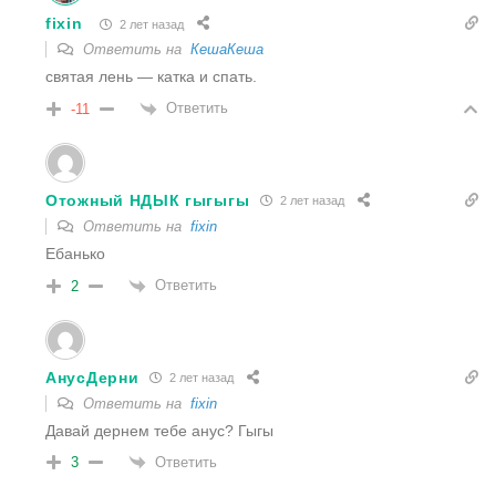
fixin
2 лет назад
Ответить на
КешаКеша
святая лень — катка и спать.
Ответить
-11
Отожный НДЫК гыгыгы
2 лет назад
Ответить на
fixin
Ебанько
Ответить
2
АнусДерни
2 лет назад
Ответить на
fixin
Давай дернем тебе анус? Гыгы
Ответить
3