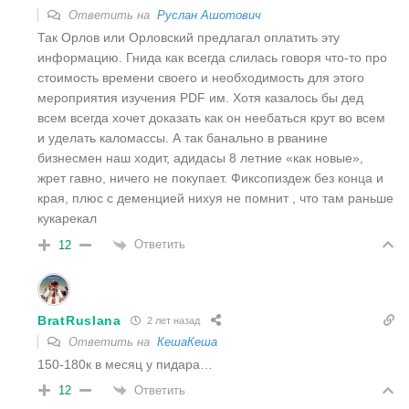
Ответить на
Руслан Ашотович
Так Орлов или Орловский предлагал оплатить эту
информацию. Гнида как всегда слилась говоря что-то про
стоимость времени своего и необходимость для этого
мероприятия изучения PDF им. Хотя казалось бы дед
всем всегда хочет доказать как он неебаться крут во всем
и уделать каломассы. А так банально в рванине
бизнесмен наш ходит, адидасы 8 летние «как новые»,
жрет гавно, ничего не покупает. Фиксопиздеж без конца и
края, плюс с деменцией нихуя не помнит , что там раньше
кукарекал
Ответить
12
BratRuslana
2 лет назад
Ответить на
КешаКеша
150-180к в месяц у пидара…
Ответить
12