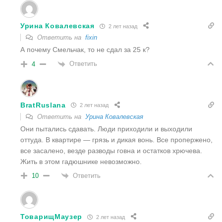
Урина Ковалевская
2 лет назад
Ответить на
fixin
А почему Смельчак, то не сдал за 25 к?
Ответить
4
BratRuslana
2 лет назад
Ответить на
Урина Ковалевская
Они пытались сдавать. Люди приходили и выходили
оттуда. В квартире — грязь и дикая вонь. Все пропержено,
все засалено, везде разводы говна и остатков хрючева.
Жить в этом гадюшнике невозможно.
Ответить
10
ТоварищМаузер
2 лет назад