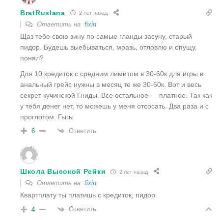
BratRuslana
2 лет назад
Ответить на
fixin
Щаз тебе свою зину по самые гланды засуну, старый
пидор. Будешь выебываться, мразь, отловлю и опущу,
понял?
Для 10 кредиток с средним лимитом в 30-60к для игры в
анальный грейс нужны в месяц те же 30-60к. Вот и весь
секрет кучинской Гниды. Все остальное — платное. Так как
у тебя денег нет, то можешь у меня отсосать. Два раза и с
проглотом. Гыгы
Ответить
6
Школа Высокой Рейки
2 лет назад
Ответить на
fixin
Квартплату ты платишь с кредиток, пидор.
Ответить
4