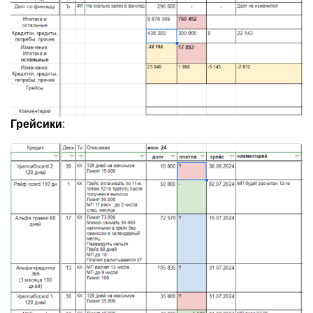
Грейсики
: