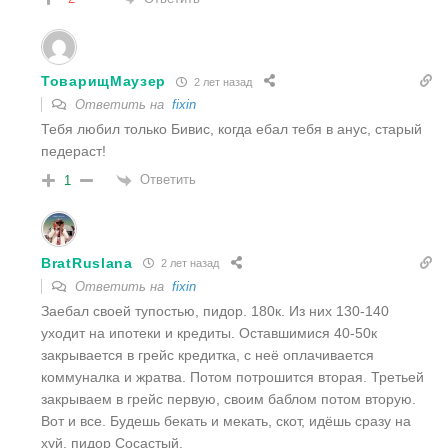
ТоварищМаузер
2 лет назад
Ответить на
fixin
Тебя любил только Бивис, когда ебал тебя в анус, старый
педераст!
Ответить
1
BratRuslana
2 лет назад
Ответить на
fixin
Заебал своей тупостью, пидор. 180к. Из них 130-140
уходит на ипотеки и кредиты. Оставшимися 40-50к
закрывается в грейс кредитка, с неё оплачивается
коммуналка и жратва. Потом потрошится вторая. Третьей
закрываем в грейс первую, своим баблом потом вторую.
Вот и все. Будешь бекать и мекать, скот, идёшь сразу на
хуй, пидор Сосастый.