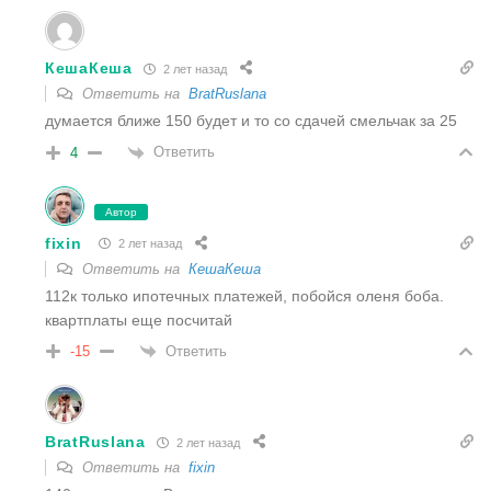
КешаКеша
2 лет назад
Ответить на
BratRuslana
думается ближе 150 будет и то со сдачей смельчак за 25
Ответить
4
Автор
fixin
2 лет назад
Ответить на
КешаКеша
112к только ипотечных платежей, побойся оленя боба.
квартплаты еще посчитай
Ответить
-15
BratRuslana
2 лет назад
Ответить на
fixin