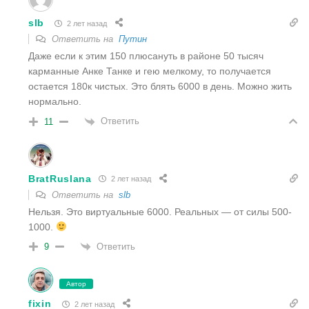
slb
2 лет назад
Ответить на
Путин
Даже если к этим 150 плюсануть в районе 50 тысяч
карманные Анке Танке и гею мелкому, то получается
остается 180к чистых. Это блять 6000 в день. Можно жить
нормально.
Ответить
11
BratRuslana
2 лет назад
Ответить на
slb
Нельзя. Это виртуальные 6000. Реальных — от силы 500-
1000.
Ответить
9
Автор
fixin
2 лет назад