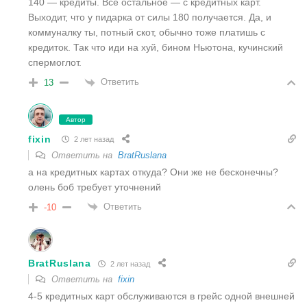
140 — кредиты. Все остальное — с кредитных карт.
Выходит, что у пидарка от силы 180 получается. Да, и
коммуналку ты, потный скот, обычно тоже платишь с
кредиток. Так что иди на хуй, бином Ньютона, кучинский
спермоглот.
Ответить
13
Автор
fixin
2 лет назад
Ответить на
BratRuslana
а на кредитных картах откуда? Они же не бесконечны?
олень боб требует уточнений
Ответить
-10
BratRuslana
2 лет назад
Ответить на
fixin
4-5 кредитных карт обслуживаются в грейс одной внешней