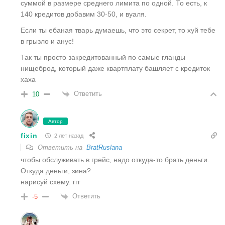
суммой в размере среднего лимита по одной. То есть, к
140 кредитов добавим 30-50, и вуаля.
Если ты ебаная тварь думаешь, что это секрет, то хуй тебе
в грызло и анус!
Так ты просто закредитованный по самые гланды
нищеброд, который даже квартплату башляет с кредиток
хаха
Ответить
10
Автор
fixin
2 лет назад
Ответить на
BratRuslana
чтобы обслуживать в грейс, надо откуда-то брать деньги.
Откуда деньги, зина?
нарисуй схему. ггг
Ответить
-5