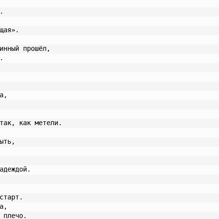
.
щая».
инный прошёл,
.
а,
так, как метели.
ыть,
адеждой.
старт.
а,
 плечо.