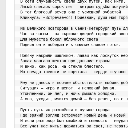
В сети случайность свела двух путей, как нити,
Лысый слесарь сорок лет — ветром судьбы зовущий
В тот блоговый вечер она с усмешкой зубастой
Кликнула: «Встречаемся! Приезжай, душа моя горя
Из Великого Новгорода в Санкт-Петербург путь дл
Час за часом — на скрипке дверей городский звон
Для мужества бокал яблочного света
Поднял он к победам и к смелым словам готов.
Поляну накрыли шашлыком, лаваш как лоскуток неб
Запах мангала шептал про дальние страны.
И вино, как роса, на стекле блестело,
Но помада тревоги не спрятала — сердце стучало 
Ему не далось в порыве обстоятельств любовь доб
Ситуация — игра и шепот, и неловкий финал.
Утомлённый, он лёг, и ночь дышала холодно,
А она, уходит, мчится домой — без денег, но с н
Пусть путь их разошёлся в пучине города —
Где зрячий взгляд встречает новый день и новый 
И если разговор был ошибкой и смелость — неудач
Все учат нас жить: держаться за свет, не терять