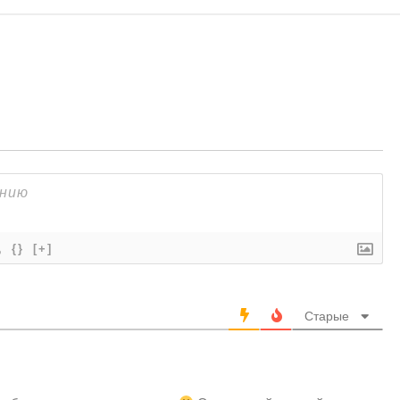
{}
[+]
Старые