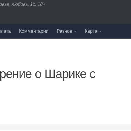
вье, любовь, 1с. 18+
плата
Комментарии
Разное
Карта
рение о Шарике с