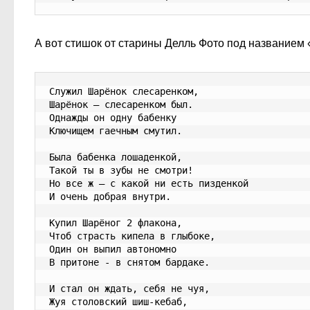
А вот стишок от старины Делль Фото под названием 
Служил Шарёнок слесаренком,
Шарёнок – слесаренком был.
Однажды он одну бабенку
Ключищем гаечным смутил.
Была бабенка лошаденкой,
Такой ты в зубы не смотри!
Но все ж – с какой ни есть пизденкой
И очень добрая внутри.
Купил Шарёног 2 флакона,
Чтоб страсть кипела в глыбоке,
Один он выпил автономно
В притоне - в снятом бардаке.
И стал он ждать, себя не чуя,
Жуя столовский шиш-кебаб,