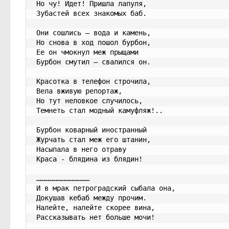
Но чу! Идет! Пришла лапуля,
Зубастей всех знакомых баб.
Они сошлись – вода и камень,
Но снова в ход пошол бурбон,
Ее он чмокнул меж прыщами
Бурбон смутил – свалился он.
Красотка в телефон строчила,
Вела вживую репортаж,
Но тут неловкое случилось,
Темнеть стал модный камуфляж!..
Бурбон коварный иностранный
Журчать стал меж его штанин,
Насыпала в него отраву
Краса - блядина из блядин!
…………………………………
И в мрак петроградский сыбала она,
Докушав кебаб между прочим.
Налейте, налейте скорее вина,
Рассказывать нет больше мочи!