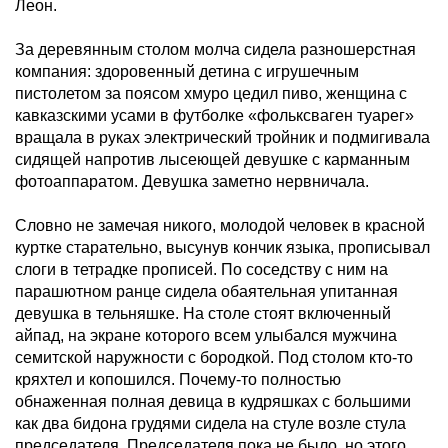
Леон.
За деревянным столом молча сидела разношерстная
компания: здоровенный детина с игрушечным
пистолетом за поясом хмуро цедил пиво, женщина с
кавказскими усами в футболке «фольксваген туарег»
вращала в руках электрический тройник и подмигивала
сидящей напротив лысеющей девушке с карманным
фотоаппаратом. Девушка заметно нервничала.
Словно не замечая никого, молодой человек в красной
куртке старательно, высунув кончик языка, прописывал
слоги в тетрадке прописей. По соседству с ним на
парашютном ранце сидела обаятельная упитанная
девушка в тельняшке. На столе стоят включенный
айпад, на экране которого всем улыбался мужчина
семитской наружности с бородкой. Под столом кто-то
кряхтел и копошился. Почему-то полностью
обнаженная полная девица в кудряшках с большими
как два бидона грудями сидела на стуле возле стула
председателя. Председателя пока не было, но этого