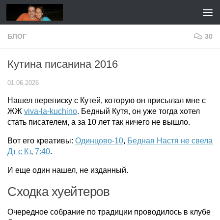
Перейти к содержимому
БЛОГ
30
Кутина писанина 2016
01.06.2026
Нашел переписку с Кутей, которую он присылал мне с
ЖЖ
viva-la-kuchino
. Бедный Кутя, он уже тогда хотел
стать писателем, а за 10 лет так ничего не вышло.
Вот его креативы:
Одинцово-10
,
Бедная Настя не свела
Дт с Кт
,
7:40
.
И еще один нашел, не изданный.
Сходка хуейтеров
Очередное собрание по традиции проводилось в клубе