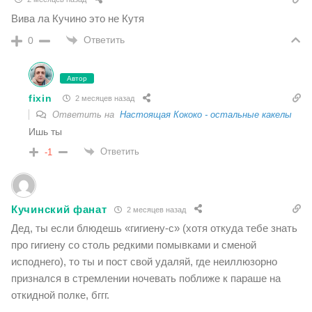
Вива ла Кучино это не Кутя
Ответить
0
Автор
fixin
2 месяцев назад
Ответить на
Настоящая Кококо - остальные какелы
Ишь ты
Ответить
-1
Кучинский фанат
2 месяцев назад
Дед, ты если блюдешь «гигиену-с» (хотя откуда тебе знать
про гигиену со столь редкими помывками и сменой
исподнего), то ты и пост свой удаляй, где неиллюзорно
признался в стремлении ночевать поближе к параше на
откидной полке, бггг.