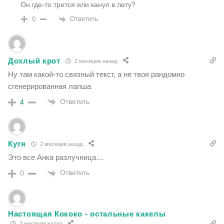
Он где-то трется или канул в лету?
Ответить
0
Дохлый крот
2 месяцев назад
Ну там какой-то связный текст, а не твоя рандомно
сгенерированная лапша
Ответить
4
Кутя
2 месяцев назад
Это все Анка разлучница…
Ответить
0
Настоящая Кококо - остальные какелы
2 месяцев назад