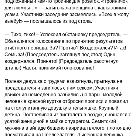
подложенный кем-то тройник для розеток. «Тройничок
для люмпы…» — загыгыкала женщина с кавказскими
усами. Участники заседания засмеялись. «Всех в жопу
выебу!» — послышалось из под стола.
— Тихо, тихо! – Успокоил обстановку председатель, —
Объявляется голосование по принятию результатов
отчётного периода. За? Против? Воздержался? Итак!
Семь за! (Председатель заглянул под стол) Один
воздержался. Принято! (Председатель расстегнул
штаны) Настя, принимай голо-сование!
Полная девушка с грудями взвизгнула, прыгнула на
председателя и занялось с ним сексом. Участники
движения немедленно разбились на пары: молодой
человек в красной куртке отбросил прописи и повалил
на стол упитанную девушку в тельняшке. Крупный
детина. Постреливая из пистолета в воздух, сношался с
усатой женщиной в майке с туарегом. Семитский
мужчина в айпаде бешено наяривал вялого, плотоядно
посматривая на Председателя. Лысеющая девушка