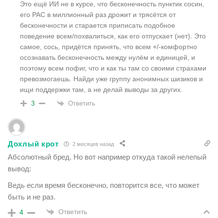
Это ещё ИИ не в курсе, что бесконечность пунктик сосин,
его РАС в миллионный раз дрожит и трясётся от
бесконечности и старается приписать подобное
поведение всем/похвалиться, как его отпускает (нет). Это
самое, сось, придётся принять, что всем +/-комфортно
осознавать бесконечность между нулём и единицей, и
поэтому всем пофиг, что и как ты там со своими страхами
превозмогаешь. Найди уже группу анонимных шизиков и
ищи поддержки там, а не делай выводы за других.
Ответить
3
Дохлый крот
2 месяцев назад
Абсолютный бред. Но вот например откуда такой нелепый
вывод:
Ведь если время бесконечно, повторится все, что может
быть и не раз.
Ответить
4