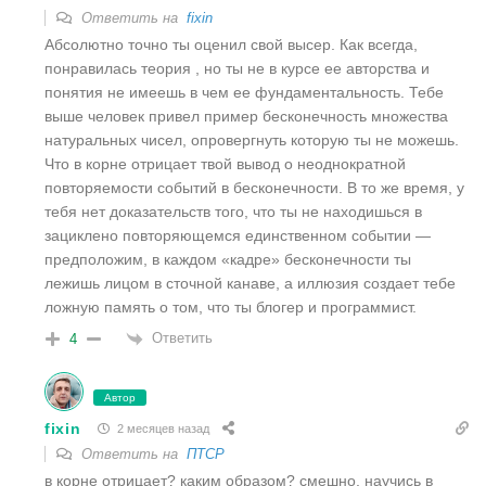
Ответить на
fixin
Абсолютно точно ты оценил свой высер. Как всегда,
понравилась теория , но ты не в курсе ее авторства и
понятия не имеешь в чем ее фундаментальность. Тебе
выше человек привел пример бесконечность множества
натуральных чисел, опровергнуть которую ты не можешь.
Что в корне отрицает твой вывод о неоднократной
повторяемости событий в бесконечности. В то же время, у
тебя нет доказательств того, что ты не находишься в
зациклено повторяющемся единственном событии —
предположим, в каждом «кадре» бесконечности ты
лежишь лицом в сточной канаве, а иллюзия создает тебе
ложную память о том, что ты блогер и программист.
Ответить
4
Автор
fixin
2 месяцев назад
Ответить на
ПТСР
в корне отрицает? каким образом? смешно, научись в