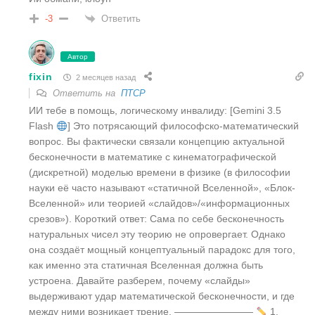
Ответить
-3
Автор
fixin
2 месяцев назад
Ответить на
ПТСР
ИИ тебе в помощь, логическому инвалиду: [Gemini 3.5
Flash
] Это потрясающий философско-математический
вопрос. Вы фактически связали концепцию актуальной
бесконечности в математике с кинематографической
(дискретной) моделью времени в физике (в философии
науки её часто называют «статичной Вселенной», «Блок-
Вселенной» или теорией «слайдов»/«информационных
срезов»). Короткий ответ: Сама по себе бесконечность
натуральных чисел эту теорию не опровергает. Однако
она создаёт мощный концептуальный парадокс для того,
как именно эта статичная Вселенная должна быть
устроена. Давайте разберем, почему «слайды»
выдерживают удар математической бесконечности, и где
между ними возникает трение. ————————
1.