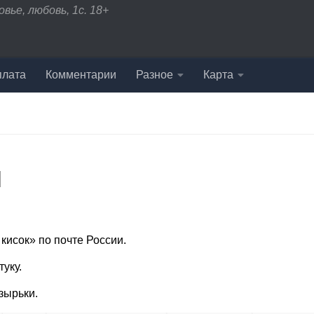
вье, любовь, 1с. 18+
плата
Комментарии
Разное
Карта
и
 кисок» по почте России.
туку.
зырьки.