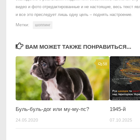
видео и фото отредактированные и не настоящие, весь текст яв
и все это преследует лишь одну цель – поднять настроение.
Метки:
шоппинг
ВАМ МОЖЕТ ТАКЖЕ ПОНРАВИТЬСЯ...
58
Буль-буль-дог или му-му-пс?
1945-й
24.05.2020
07.10.2025