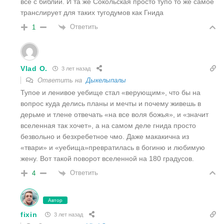
все с библии. И та же Сокольская просто тупо то же самое
транслирует для таких тугодумов как Гнида
Ответить
1
Vlad O.
3 лет назад
Ответить на
Дыкелыпалы
Тупое и ленивое уебище стал «верующим», что бы на
вопрос куда делись планы и мечты и почему живешь в
дерьме и тлене отвечать «на все воля божья», и «значит
вселенная так хочет», а на самом деле гнида просто
безвольно и безхребетное чмо. Даже макакична из
«твари» и «уебища»превратилась в богиню и любимую
жену. Вот такой поворот вселенной на 180 градусов.
Ответить
4
Автор
fixin
3 лет назад