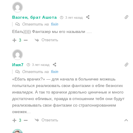
Вазген, брат Ашoта
3 лет назад
Ответить на
fixin
Ебать))))) Фантазер мы его называли ….
Ответить
3
Имя7
3 лет назад
Ответить на
fixin
«
Ебать врачих?» — для начала в больничке можешь
попытаться реализовать свои фантазии о ебле безногих
инвалидок. А так то врачихи довольно циничные и много
достаточно ебливых, правда в отношении тебя они будут
реализовывать свои фантазии со страпонированием
омежек…
Ответить
3