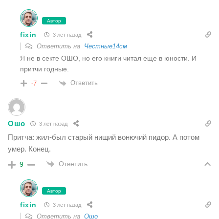
Автор
fixin
3 лет назад
Ответить на
Честные14см
Я не в секте ОШО, но его книги читал еще в юности. И
притчи годные.
Ответить
-7
Ошо
3 лет назад
Притча: жил-был старый нищий вонючий пидор. А потом
умер. Конец.
Ответить
9
Автор
fixin
3 лет назад
Ответить на
Ошо