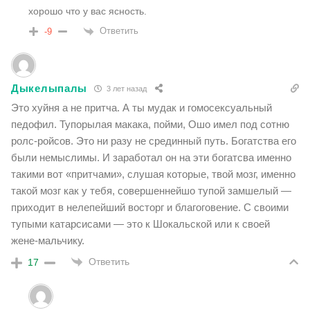
хорошо что у вас ясность.
Ответить
-9
Дыкелыпалы
3 лет назад
Это хуйня а не притча. А ты мудак и гомосексуальный
педофил. Тупорылая макака, пойми, Ошо имел под сотню
ролс-ройсов. Это ни разу не срединный путь. Богатства его
были немыслимы. И заработал он на эти богатсва именно
такими вот «притчами», слушая которые, твой мозг, именно
такой мозг как у тебя, совершеннейшо тупой замшелый —
приходит в нелепейший восторг и благоговение. С своими
тупыми катарсисами — это к Шокальской или к своей
жене-мальчику.
Ответить
17