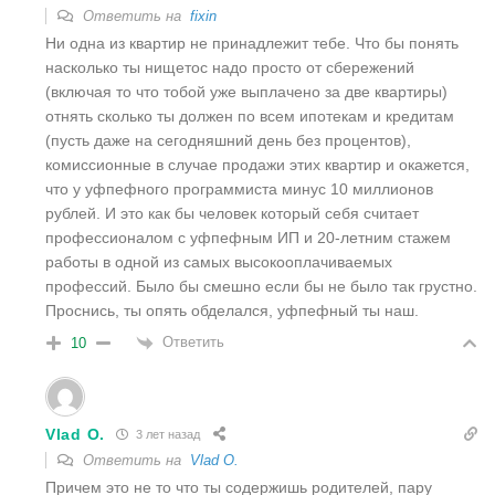
Ответить на
fixin
Ни одна из квартир не принадлежит тебе. Что бы понять
насколько ты нищетос надо просто от сбережений
(включая то что тобой уже выплачено за две квартиры)
отнять сколько ты должен по всем ипотекам и кредитам
(пусть даже на сегодняшний день без процентов),
комиссионные в случае продажи этих квартир и окажется,
что у уфпефного программиста минус 10 миллионов
рублей. И это как бы человек который себя считает
профессионалом с уфпефным ИП и 20-летним стажем
работы в одной из самых высокооплачиваемых
профессий. Было бы смешно если бы не было так грустно.
Проснись, ты опять обделался, уфпефный ты наш.
Ответить
10
Vlad O.
3 лет назад
Ответить на
Vlad O.
Причем это не то что ты содержишь родителей, пару