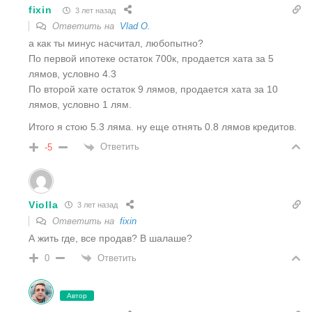
fixin
3 лет назад
Ответить на
Vlad O.
а как ты минус насчитал, любопытно?
По первой ипотеке остаток 700к, продается хата за 5
лямов, условно 4.3
По второй хате остаток 9 лямов, продается хата за 10
лямов, условно 1 лям.
Итого я стою 5.3 ляма. ну еще отнять 0.8 лямов кредитов.
Ответить
-5
Violla
3 лет назад
Ответить на
fixin
А жить где, все продав? В шалаше?
Ответить
0
Автор