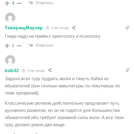
Ответить
4
ТоварищМаузер
3 лет назад
Гниде надо на приём к проктологу и психологу
Ответить
1
bob32
3 лет назад
Задача всех гуру пудрить мозги и тянуть бабки из
обывателей (вон сколько макулатуры ты покупаешь по
теме прозрений).
Классические религии действительно предлагают путь
духовного развития, но он не годится для большинства
обывателей ибо требует огромной силы воли. А все твои
гуру делают ровно две вещи: