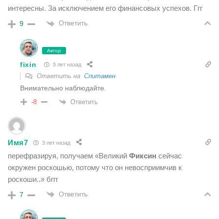
интересны. За исключением его финансовых успехов. Ггг
Ответить
9
Автор
fixin
3 лет назад
Ответить на
Спитамен
Внимательно наблюдайте.
Ответить
-8
Имя7
3 лет назад
перефразируя, получаем «
Великий
Фиксин
сейчас
окружен роскошью, потому что он невосприимчив к
роскоши..» бггг
Ответить
7