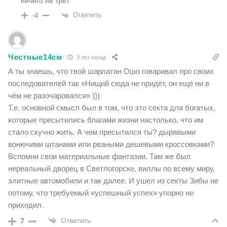
ничего не трет
Ответить
-4
Честные14см
3 лет назад
А ты знаешь, что твой шарлатан Ошо говаривал про своих
последователей так «Нищий сюда не придёт, он ещё ни в
чём не разочаровался» )))
Т.е. основной смысл был в том, что это секта для богатых,
которые пресытились благами жизни настолько, что им
стало скучно жить. А чем пресытился ты? дырявыми
вонючими штанами или рваными дешевыми кроссовками?
Вспомни свои материальные фантазии. Там же был
нереальный дворец в Светлогорске, виллы по всему миру,
элитные автомобили и так далее. И ушел из секты Зибы не
потому, что требуемый «успешный успех» упорно не
приходил.
Ответить
7