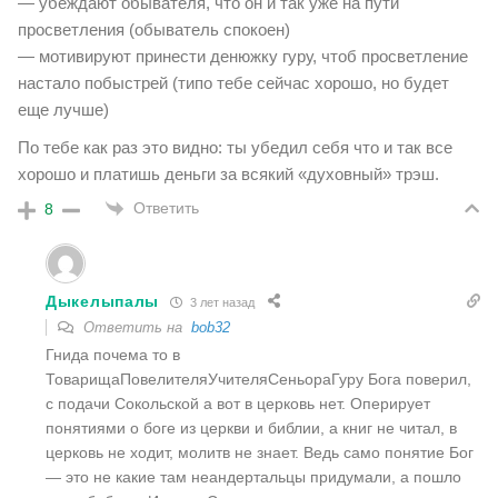
— убеждают обывателя, что он и так уже на пути
просветления (обыватель спокоен)
— мотивируют принести денюжку гуру, чтоб просветление
настало побыстрей (типо тебе сейчас хорошо, но будет
еще лучше)
По тебе как раз это видно: ты убедил себя что и так все
хорошо и платишь деньги за всякий «духовный» трэш.
Ответить
8
Дыкелыпалы
3 лет назад
Ответить на
bob32
Гнида почема то в
ТоварищаПовелителяУчителяСеньораГуру Бога поверил,
с подачи Сокольской а вот в церковь нет. Оперирует
понятиями о боге из церкви и библии, а книг не читал, в
церковь не ходит, молитв не знает. Ведь само понятие Бог
— это не какие там неандертальцы придумали, а пошло