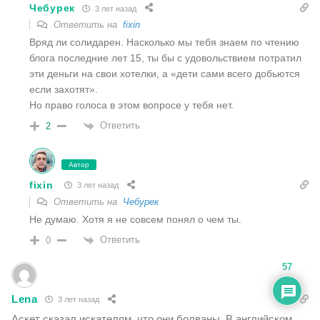
Чебурек
3 лет назад
Ответить на
fixin
Вряд ли солидарен. Насколько мы тебя знаем по чтению
блога последние лет 15, ты бы с удовольствием потратил
эти деньги на свои хотелки, а «дети сами всего добьются
если захотят».
Но право голоса в этом вопросе у тебя нет.
Ответить
2
Автор
fixin
3 лет назад
Ответить на
Чебурек
Не думаю. Хотя я не совсем понял о чем ты.
Ответить
0
57
Lena
3 лет назад
Аскет сказал искателям, что они болваны. В английском