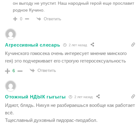
он выгоду не упустит. Наш народный герой еще прославит
родное Кучино.
Ответить
0
Агрессивный слесарь
2 лет назад
Кучинского гомосека очень интересует мнение минского
гея) это подчеркивает его строгую гетеросексуальность
Ответить
6
Отожный НДЫК гыгыгы
2 лет назад
Идиот, блядь.
Нихуя не разбираешься вообще как работает
всё.
Тщеславный духовный пидорас-пиздабол.