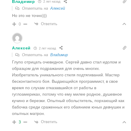
Владимир
2 лет назад
Ответить на
Алексей
Но это не точно)))
Ответить
0
Алексей
2 лет назад
Ответить на
Владимир
Глупо отрицать очевидное. Сергей давно стал идолом и
образцом для подражания для очень многих.
Изобретатель уникального стиля подтягиваний. Мастер
бесконтактного боя. Выдающийся программист, в свое
время по слухам отказавшийся от работы в
гуглоамериках, потому что ему милее родное, душевное
кучино и березки. Опытный обольститель, порхающий как
бабочка среди сраженных его обаянием юных девчушек и
опытных матрон.
Ответить
3