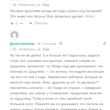
Ответить на
Serg
Беговые кроссовки всегда же надо сушить под батареей!
Это знают все бегуны! Все правильно делает. гггггггг
Ответить
0
Дыкелыпалы
2 лет назад
Ответить на
Serg
Ну так он же дебил. 5 и больше лет отдал качу, ходил в
спорт зал, нанимал инструктора, помните сперва по
Цацулину занимался, тут блядь года два доказаывал, что
техника по Цацулину — это истина, последняя инстанция,
так мол по ней и надо. Адекватных хейтеров, которые из
жалости ему грили, блин, дурачок ну что ты делаешь?!
просвятись сначала — их Гнида не слушал, с завидным
упорством, как сейчас у Сокальской, продолжая занятия
по Цацулину. Толку в итоге от этих заняйтий такой
большой нулл. Помните как он доказывал, что гантели не
нужны, нужны только базовые упражнеия и все. Блядь и