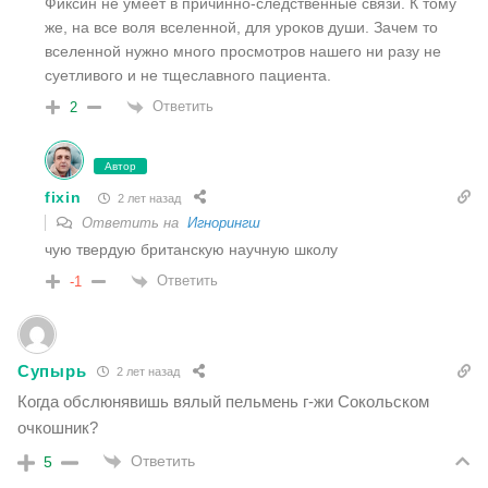
Фиксин не умеет в причинно-следственные связи. К тому
же, на все воля вселенной, для уроков души. Зачем то
вселенной нужно много просмотров нашего ни разу не
суетливого и не тщеславного пациента.
Ответить
2
Автор
fixin
2 лет назад
Ответить на
Игнорингш
чую твердую британскую научную школу
Ответить
-1
Супырь
2 лет назад
Когда обслюнявишь вялый пельмень г-жи Сокольском
очкошник?
Ответить
5