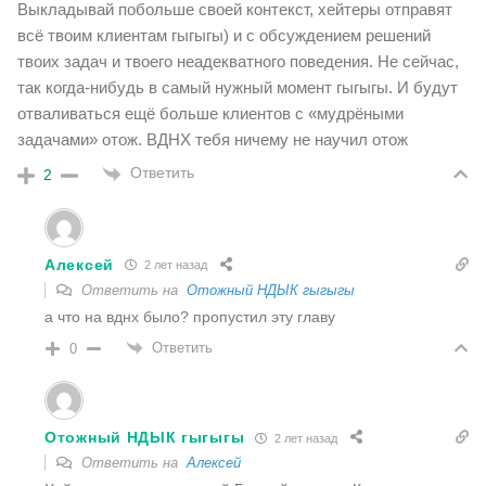
Выкладывай побольше своей контекст, хейтеры отправят
всё твоим клиентам гыгыгы) и с обсуждением решений
твоих задач и твоего неадекватного поведения. Не сейчас,
так когда-нибудь в самый нужный момент гыгыгы. И будут
отваливаться ещё больше клиентов с «мудрёными
задачами» отож. ВДНХ тебя ничему не научил отож
Ответить
2
Алексей
2 лет назад
Ответить на
Отожный НДЫК гыгыгы
а что на вднх было? пропустил эту главу
Ответить
0
Отожный НДЫК гыгыгы
2 лет назад
Ответить на
Алексей