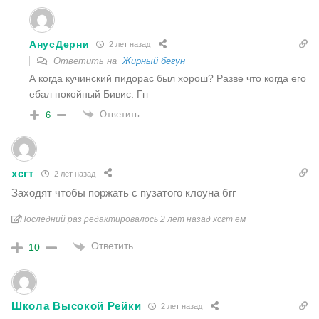
АнусДерни
2 лет назад
Ответить на
Жирный бегун
А когда кучинский пидорас был хорош? Разве что когда его
ебал покойный Бивис. Ггг
Ответить
6
хсгт
2 лет назад
Заходят чтобы поржать с пузатого клоуна бгг
Последний раз редактировалось 2 лет назад хсгт ем
Ответить
10
Школа Высокой Рейки
2 лет назад