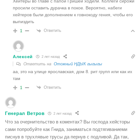
Хейтеры во главе с папой Гришей ходили. Коллеги сирожи
просили оставить дурачка в покое. Вероятно, набеги
хейтеров были дополнением к говнокоду гения, чтобы его
выпиздить
Ответить
1
Алексей
2 лет назад
Ответить на
Отожный НДЫК гыгыгы
аа, это на улице ярославская, дом 8. рит групп или как их
там
Ответить
1
Генерал Ветров
2 лет назад
Что за очернительство в коментах? Вы господа хейсторы
сами попробуйте как Гнида, заниматься подтягиваниеми
писнув в трухлявые трусы да пернув с подливой. Да так,