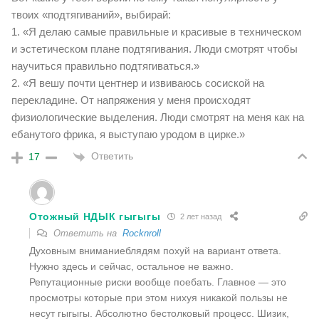
твоих «подтягиваний», выбирай:
1. «Я делаю самые правильные и красивые в техническом
и эстетическом плане подтягивания. Люди смотрят чтобы
научиться правильно подтягиваться.»
2. «Я вешу почти центнер и извиваюсь сосиской на
перекладине. От напряжения у меня происходят
физиологические выделения. Люди смотрят на меня как на
ебанутого фрика, я выступаю уродом в цирке.»
Ответить
17
Отожный НДЫК гыгыгы
2 лет назад
Ответить на
Rocknroll
Духовным вниманиеблядям похуй на вариант ответа.
Нужно здесь и сейчас, остальное не важно.
Репутационные риски вообще поебать. Главное — это
просмотры которые при этом нихуя никакой пользы не
несут гыгыгы. Абсолютно бестолковый процесс. Шизик,