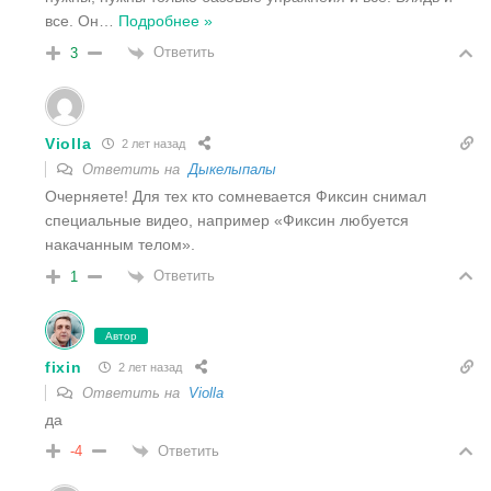
все. Он
…
Подробнее »
Ответить
3
Violla
2 лет назад
Ответить на
Дыкелыпалы
Очерняете! Для тех кто сомневается Фиксин снимал
специальные видео, например «Фиксин любуется
накачанным телом».
Ответить
1
Автор
fixin
2 лет назад
Ответить на
Violla
да
Ответить
-4