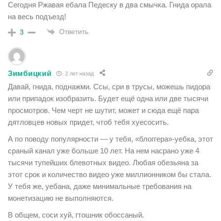
Сегодня Ржавая ебала Педеску в два смычка. Гнида орала
на весь подъезд!
Ответить
3
Зимбицкий
2 лет назад
Давай, гнида, поднажми. Ссы, сри в трусы, можешь пидора
или припадок изобразить. Будет ещё одна или две тысячи
просмотров. Чем черт не шутит, может и сюда ещё пара
дятловцев новых придет, чтоб тебя хуесосить.
А по поводу популярности — у тебя, «блоггера»-уебка, этот
сраный канал уже больше 10 лет. На нем насрано уже 4
тысячи тупейших блевотных видео. Любая обезьяна за
этот срок и количество видео уже миллионником бы стала.
У тебя же, уебана, даже минимальные требования на
монетизацию не выполняются.
В общем, соси хуй, гтошник обоссаный.