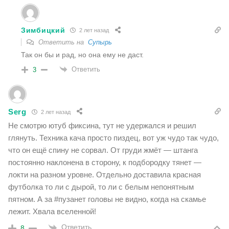
Зимбицкий
2 лет назад
Ответить на
Супырь
Так он бы и рад, но она ему не даст.
Ответить
3
Serg
2 лет назад
Не смотрю ютуб фиксина, тут не удержался и решил
глянуть. Техника кача просто пиздец, вот уж чудо так чудо,
что он ещё спину не сорвал. От груди жмëт — штанга
постоянно наклонена в сторону, к подбородку тянет —
локти на разном уровне. Отдельно доставила красная
футболка то ли с дырой, то ли с белым непонятным
пятном. А за #пузанет головы не видно, когда на скамье
лежит. Хвала вселенной!
Ответить
8