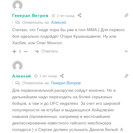
Генерал Ветров
2 лет назад
Ответить на
Алексей
Считаю, что Гниде пора бы уже в поп-ММА:) Для первого
боя идеально подойдёт Отари Кушанашвили. Ну или
Хасбик, или Олег Монгол.
Ответить
0
Алексей
2 лет назад
Ответить на
Генерал Ветров
Для первоначальной раскрутки сойдут конечно. Но в
дальнейшем надо переходить на более серьезных
бойцов, а там и до UFC недалеко. За счет его широкой
популярности нв ютубах и выдающихся бойцовских
навыков (проявленных, например в жесточайшем
деклассировании известного тайского киксбоксера
попадоса ) о Сергее должен услышать Данила Белый. А