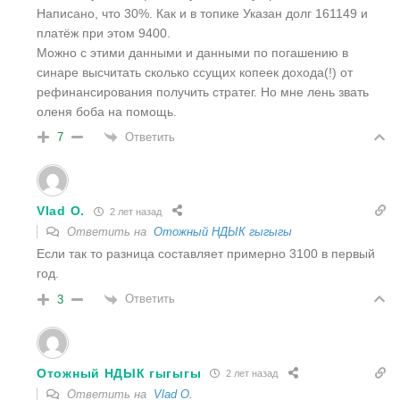
Написано, что 30%. Как и в топике Указан долг 161149 и
платёж при этом 9400.
Можно с этими данными и данными по погашению в
синаре высчитать сколько ссущих копеек дохода(!) от
рефинансирования получить стратег. Но мне лень звать
оленя боба на помощь.
Ответить
7
Vlad O.
2 лет назад
Ответить на
Отожный НДЫК гыгыгы
Если так то разница составляет примерно 3100 в первый
год.
Ответить
3
Отожный НДЫК гыгыгы
2 лет назад
Ответить на
Vlad O.