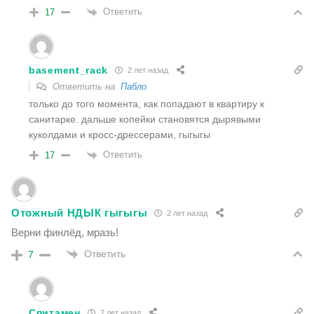
Ответить
17
basement_rack
2 лет назад
Ответить на
Пабло
только до того момента, как попадают в квартиру к
санитарке. дальше копейки становятся дырявыми
куколдами и кросс-дрессерами, гыгыгы
Ответить
17
Отожный НДЫК гыгыгы
2 лет назад
Верни финлёд, мразь!
Ответить
7
Спитамен
2 лет назад