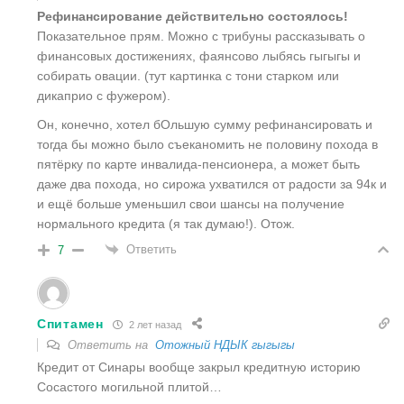
Рефинансирование действительно состоялось!
Показательное прям. Можно с трибуны рассказывать о
финансовых достижениях, фаянсово лыбясь гыгыгы и
собирать овации. (тут картинка с тони старком или
дикаприо с фужером).
Он, конечно, хотел бОльшую сумму рефинансировать и
тогда бы можно было съеканомить не половину похода в
пятёрку по карте инвалида-пенсионера, а может быть
даже два похода, но сирожа ухватился от радости за 94к и
и ещё больше уменьшил свои шансы на получение
нормального кредита (я так думаю!). Отож.
Ответить
7
Спитамен
2 лет назад
Ответить на
Отожный НДЫК гыгыгы
Кредит от Синары вообще закрыл кредитную историю
Сосастого могильной плитой…