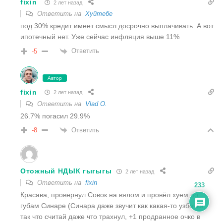
fixin
2 лет назад
Ответить на
Хуйтебе
под 30% кредит имеет смысл досрочно выплачивать. А вот
ипотечный нет. Уже сейчас инфляция выше 11%
Ответить
-5
Автор
fixin
2 лет назад
Ответить на
Vlad O.
26.7% погасил 29.9%
Ответить
-8
Отожный НДЫК гыгыгы
2 лет назад
Ответить на
fixin
233
Красава, провернул Совок на вялом и провёл хуем по
губам Синаре (Синара даже звучит как какая-то узбечка,
так что считай даже что трахнул, +1 продранное очко в