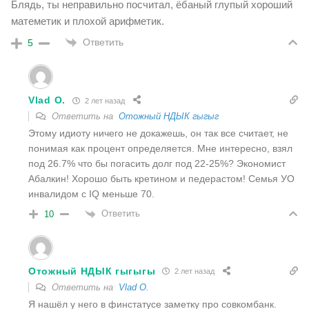
Блядь, ты неправильно посчитал, ёбаный глупый хороший
матеметик и плохой арифметик.
Ответить
5
Vlad O.
2 лет назад
Ответить на
Отожный НДЫК гыгыг
Этому идиоту ничего не докажешь, он так все считает, не
понимая как процент определяется. Мне интересно, взял
под 26.7% что бы погасить долг под 22-25%? Экономист
Абалкин! Хорошо быть кретином и педерастом! Семья УО
инвалидом с IQ меньше 70.
Ответить
10
Отожный НДЫК гыгыгы
2 лет назад
Ответить на
Vlad O.
Я нашёл у него в финстатусе заметку про совкомбанк.