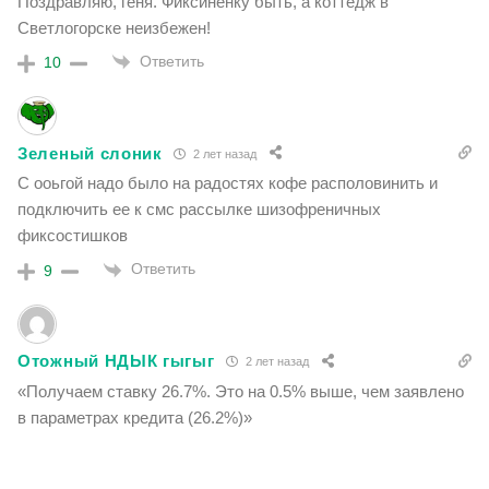
Поздравляю, геня. Фиксиненку быть, а коттедж в
Светлогорске неизбежен!
Ответить
10
Зеленый слоник
2 лет назад
С ооьгой надо было на радостях кофе располовинить и
подключить ее к смс рассылке шизофреничных
фиксостишков
Ответить
9
Отожный НДЫК гыгыг
2 лет назад
«
Получаем ставку
26.7%
. Это на 0.5% выше, чем заявлено
в параметрах кредита (26.2%)»