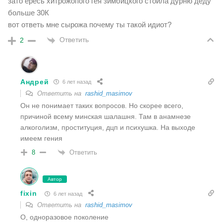
зато ересь хитрожопого гея зимбицкого стоила дурню деду
больше 30К
вот ответь мне сырожа почему ты такой идиот?
Ответить
2
Андрей
6 лет назад
Ответить на
rashid_masimov
Он не понимает таких вопросов. Но скорее всего,
причиной всему минская шалашня. Там в анамнезе
алкоголизм, проституция, дцп и психушка. На выходе
имеем гения
Ответить
8
Автор
fixin
6 лет назад
Ответить на
rashid_masimov
О, одноразовое поколение