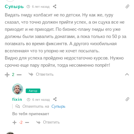
Супырь
6 лет назад
Видать гниду колбасит не по детски. Ну как же, гуру
сказал, что точно должен прийти успех, а он сцука все не
приходит и не приходит. По бизнес-плану гниды его уже
должны были завалить донатами, а пока только по 50 р за
погавкать во время фиксингтв. А другого «изобильная
вселенная» что то упорно не хочет посылать.
Видно для успеха пройдено недостаточно курсов. Нужно
срочно еще пару пройти, тогда несомненно попрёт!
Ответить
2
Автор
fixin
6 лет назад
Ответить на
Супырь
Во тебя припекает
Ответить
-2