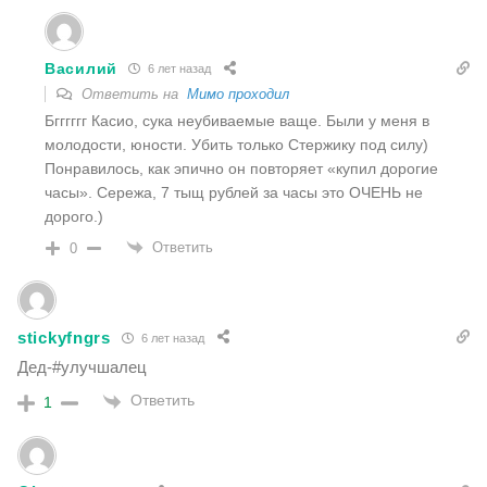
Василий
6 лет назад
Ответить на
Мимо проходил
Бгггггг Касио, сука неубиваемые ваще. Были у меня в
молодости, юности. Убить только Стержику под силу)
Понравилось, как эпично он повторяет «купил дорогие
часы». Сережа, 7 тыщ рублей за часы это ОЧЕНЬ не
дорого.)
Ответить
0
stickyfngrs
6 лет назад
Дед-#улучшалец
Ответить
1