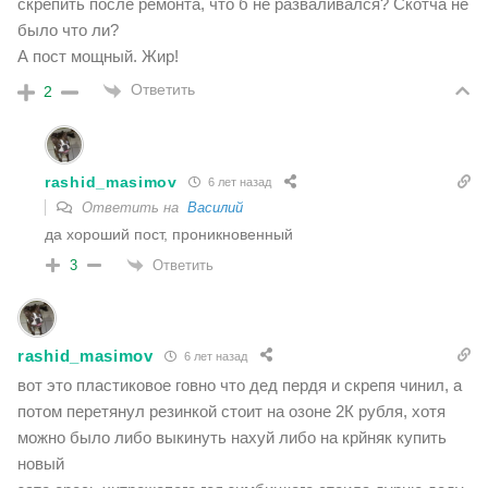
скрепить после ремонта, что б не разваливался? Скотча не
было что ли?
А пост мощный. Жир!
Ответить
2
rashid_masimov
6 лет назад
Ответить на
Василий
да хороший пост, проникновенный
Ответить
3
rashid_masimov
6 лет назад
вот это пластиковое говно что дед пердя и скрепя чинил, а
потом перетянул резинкой стоит на озоне 2К рубля, хотя
можно было либо выкинуть нахуй либо на крйняк купить
новый