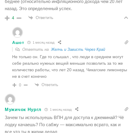
беднее (относительно инфляционного дохода чем 20 лет
назад. Это определенный успех.
Ответить
4
Ашот
1 месяц назад
Ответить на
Желчь и Зависть Через Край
Не только он. Где то слышал , что люди в среднем могут
себе реально нужных вещей меньше позволить за то же
количество работы, что лет 20 назад. Чикагские лимонеры
не в счет конечно
Ответить
0
Мужичок Нургл
1 месяц назад
Зачем ты используешь ВПН для доступа к джеминай? Чё
лодку качаешь? По сабжу — максимально всрато, как и
все что ты в жизни делал