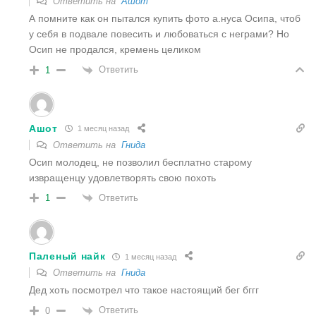
Ответить на
Ашот
А помните как он пытался купить фото а.нуса Осипа, чтоб
у себя в подвале повесить и любоваться с неграми? Но
Осип не продался, кремень целиком
Ответить
1
Ашот
1 месяц назад
Ответить на
Гнида
Осип молодец, не позволил бесплатно старому
извращенцу удовлетворять свою похоть
Ответить
1
Паленый найк
1 месяц назад
Ответить на
Гнида
Дед хоть посмотрел что такое настоящий бег бггг
Ответить
0