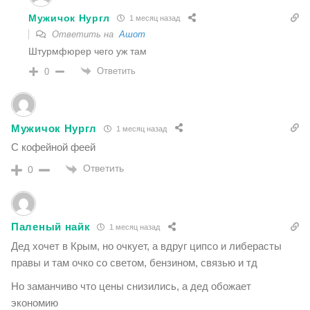
Мужичок Нургл
1 месяц назад
Ответить на
Ашот
Штурмфюрер чего уж там
Ответить
0
Мужичок Нургл
1 месяц назад
С кофейной феей
Ответить
0
Паленый найк
1 месяц назад
Дед хочет в Крым, но очкует, а вдруг ципсо и либерасты
правы и там очко со светом, бензином, связью и тд
Но заманчиво что цены снизились, а дед обожает
экономию