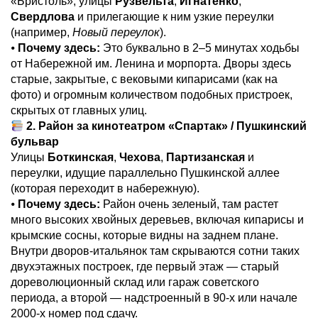
«Бристоль», улицы
Рузвельта
,
Игнатенко
,
Свердлова
и прилегающие к ним узкие переулки
(например,
Новый переулок
).
⦁
Почему здесь:
Это буквально в 2–5 минутах ходьбы
от Набережной им. Ленина и морпорта. Дворы здесь
старые, закрытые, с вековыми кипарисами (как на
фото) и огромным количеством подобных пристроек,
скрытых от главных улиц.
2. Район за кинотеатром «Спартак» / Пушкинский
бульвар
Улицы
Боткинская
,
Чехова
,
Партизанская
и
переулки, идущие параллельно Пушкинской аллее
(которая переходит в набережную).
⦁
Почему здесь:
Район очень зеленый, там растет
много высоких хвойных деревьев, включая кипарисы и
крымские сосны, которые видны на заднем плане.
Внутри дворов-итальянок там скрываются сотни таких
двухэтажных построек, где первый этаж — старый
дореволюционный склад или гараж советского
периода, а второй — надстроенный в 90-х или начале
2000-х номер под сдачу.