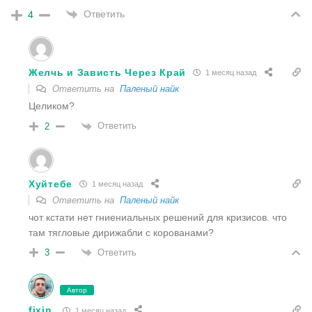
Ответить
4
Желчь и Зависть Через Край
1 месяц назад
Ответить на
Паленый найк
Целиком?
Ответить
2
Хуйтебе
1 месяц назад
Ответить на
Паленый найк
чот кстати нет гниениальных решений для кризисов. что
там тягловые дирижабли с корованами?
Ответить
3
Автор
fixin
1 месяц назад