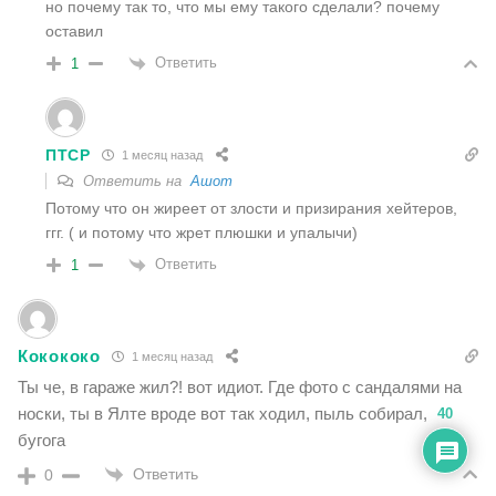
но почему так то, что мы ему такого сделали? почему
оставил
Ответить
1
ПТСР
1 месяц назад
Ответить на
Ашот
Потому что он жиреет от злости и призирания хейтеров,
ггг. ( и потому что жрет плюшки и упалычи)
Ответить
1
Кокококо
1 месяц назад
Ты че, в гараже жил?! вот идиот. Где фото с сандалями на
носки, ты в Ялте вроде вот так ходил, пыль собирал,
40
бугога
Ответить
0