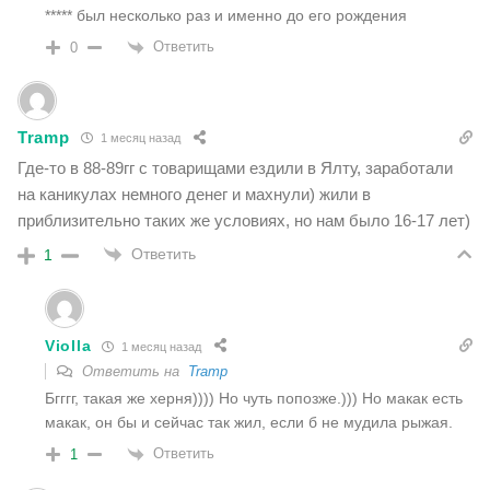
***** был несколько раз и именно до его рождения
Ответить
0
Tramp
1 месяц назад
Где-то в 88-89гг с товарищами ездили в Ялту, заработали
на каникулах немного денег и махнули) жили в
приблизительно таких же условиях, но нам было 16-17 лет)
Ответить
1
Violla
1 месяц назад
Ответить на
Tramp
Бгггг, такая же херня)))) Но чуть попозже.))) Но макак есть
макак, он бы и сейчас так жил, если б не мудила рыжая.
Ответить
1