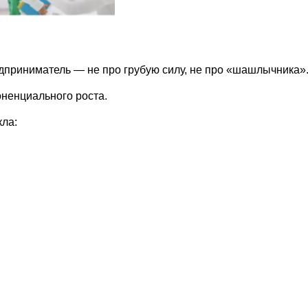
едприниматель — не про грубую силу, не про «шашлычника»
оненциального роста.
кла: