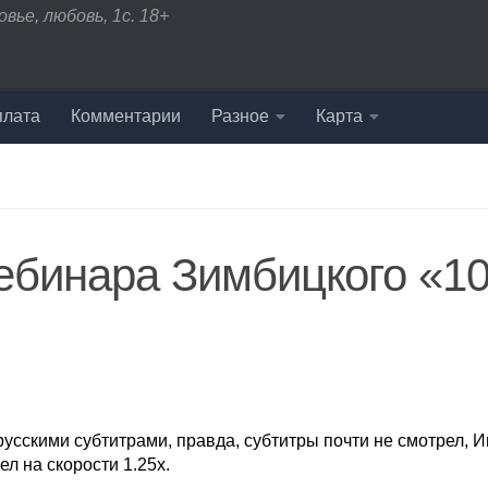
вье, любовь, 1с. 18+
плата
Комментарии
Разное
Карта
ебинара Зимбицкого «1
русскими субтитрами, правда, субтитры почти не смотрел, 
ел на скорости 1.25х.