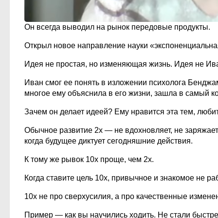
Он всегда выводил на рынок передовые продукты.
Открыл новое направление науки «экспоненциальна
Идея не простая, но изменяющая жизнь. Идея не Ив
Иван смог ее понять в изложении психолога Бенджам
многое ему объяснила в его жизни, зашла в самый ко
Зачем он делает идеей? Ему нравится эта тем, любит
Обычное развитие 2х — не вдохновляет, не заряжает.
когда будущее диктует сегодняшние действия.
К тому же рывок 10х проще, чем 2х.
Когда ставите цель 10х, привычное и знакомое не ра
10х не про сверхусилия, а про качественные измене
Пример — как вы научились ходить. Не стали быстре