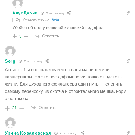
АнусДерни
2 лет назад
Ответить на
fixin
Убейся об стену вонючий кучинский педофил!
Ответить
3
Serg
2 лет назад
Атеисты бы воспользовались своей машиной или
каршерингом. Но это всё дофаминовая гонка от пустоты
жизни. Для духовного фрилансера один путь — слепить
самому переноску из скотча и строительного мешка, норм,
а чë такова.
Ответить
21
Урина Ковалевская
2 лет назад