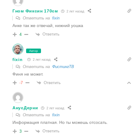
Гном Фиксин 170см
2 лет назад
Ответить на
fixin
Анке так же отвечай, нижний уошка
Ответить
4
Автор
fixin
2 лет назад
Ответить на
ФистингТВ
Финя не может.
Ответить
-7
АнусДерни
2 лет назад
Ответить на
fixin
Информация платная. Но ты можешь отсосать.
Ответить
3