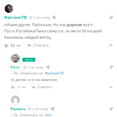
ФистингТВ
2 лет назад
«Ищем другие. Побольше. Но они
дорогие
все!»
Пусть Руся/Анка/Танка скинутся, ты им по 50 косарей
башляешь каждый месяц.
Ответить
12
Автор
fixin
2 лет назад
Ответить на
ФистингТВ
то детям, а то на животное.
Ответить
-7
Рахмон
2 лет назад
Ответить на
fixin