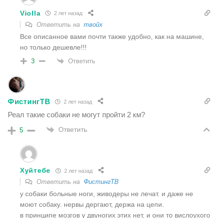
Violla
2 лет назад
Ответить на
твойх
Все описанное вами почти также удобно, как на машине,
но только дешевле!!!
Ответить
3
ФистингТВ
2 лет назад
Реал такие собаки не могут пройти 2 км?
Ответить
5
Хуйтебе
2 лет назад
Ответить на
ФистингТВ
у собаки больные ноги, живодеры не лечат. и даже не
моют собаку. нервы дергают, держа на цепи.
в принципе мозгов у двуногих этих нет, и они то вислоухого