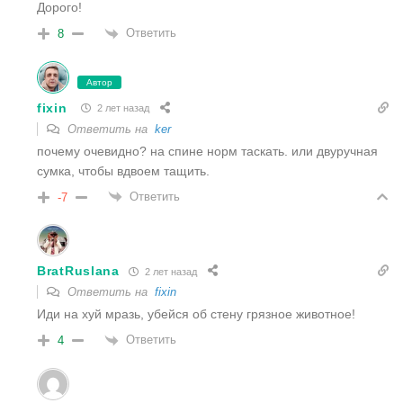
Дорого!
Ответить
8
Автор
fixin
2 лет назад
Ответить на
ker
почему очевидно? на спине норм таскать. или двуручная
сумка, чтобы вдвоем тащить.
Ответить
-7
BratRuslana
2 лет назад
Ответить на
fixin
Иди на хуй мразь, убейся об стену грязное животное!
Ответить
4