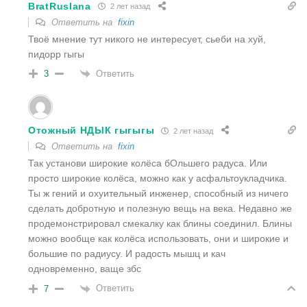
BratRuslana
2 лет назад
Ответить на
fixin
Твоё мнение тут никого не интересует, сьеби на хуй,
пидорр гыгы
Ответить
3
Отожный НДЫК гыгыгы
2 лет назад
Ответить на
fixin
Так установи широкие колёса бОльшего радуса. Или
просто широкие колёса, можно как у асфальтоукладчика.
Ты ж гений и охуительный инженер, способный из ничего
сделать добротную и полезную вещь на века. Недавно же
продемонстрировал смекалку как блины соединил. Блины
можно вообще как колёса использовать, они и широкие и
большие по радиусу. И радость мышц и кач
одновременно, ваще збс
Ответить
7