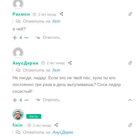
Рахмон
2 лет назад
Ответить на
fixin
а чей?
Ответить
4
АнусДерни
2 лет назад
Ответить на
fixin
Не писди, пидар. Если это не твой пёс, хули ты его
постоянно три раза в день выгуливаешь? Соси пидор
сосастый!
Ответить
4
Автор
fixin
2 лет назад
Ответить на
АнусДерни