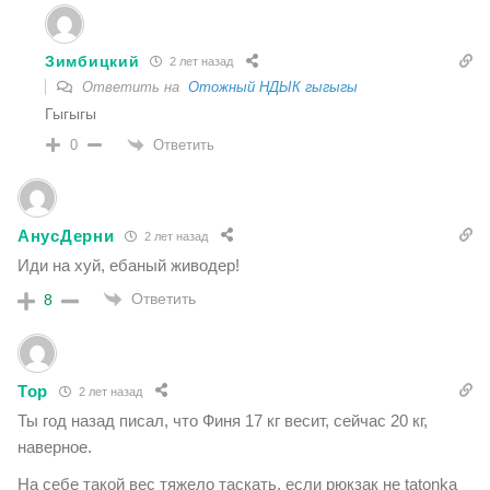
Зимбицкий
2 лет назад
Ответить на
Отожный НДЫК гыгыгы
Гыгыгы
Ответить
0
АнусДерни
2 лет назад
Иди на хуй, ебаный живодер!
Ответить
8
Тор
2 лет назад
Ты год назад писал, что Финя 17 кг весит, сейчас 20 кг,
наверное.
На себе такой вес тяжело таскать, если рюкзак не tatonka