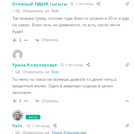
Отожный НДЫК гыгыгы
2 лет назад
Ответить на
fixin
Так возьми сумку, положи туда блин от штанги в 20 кг и иди
на озеро. Блин хоть не шевелится, то есть нести легче
будет.
Ответить
1
Урина Ковалевская
2 лет назад
Ответить на
fixin
Ты жену на такси не можешь довезти т.к.денег нету,а
кредитные жалко. Один в аквапарк ходишь в целях
экономии.
Ответить
2
Автор
fixin
2 лет назад
Ответить на
Урина Ковалевская