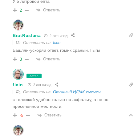
У 5 литровой ёпта
Ответить
2
BratRuslana
2 лет назад
Ответить на
fixin
Башляй-ускоряй ответ, гомик сраный. Гыгы
Ответить
3
Автор
fixin
2 лет назад
Ответить на
Отожный НДЫК гыгыгы
с тележкой удобно только по асфальту, а не по
пресеченной местности.
Ответить
-5