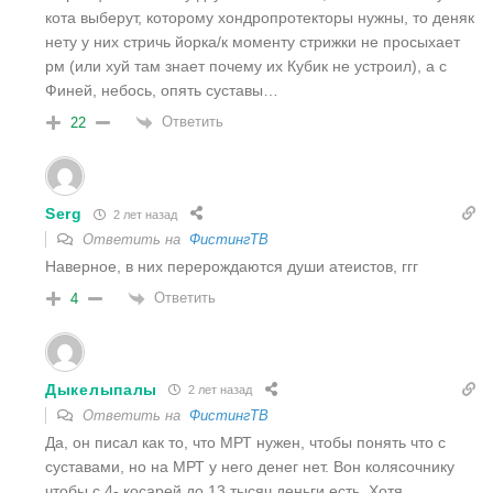
кота выберут, которому хондропротекторы нужны, то деняк
нету у них стричь йорка/к моменту стрижки не просыхает
рм (или хуй там знает почему их Кубик не устроил), а с
Финей, небось, опять суставы…
Ответить
22
Serg
2 лет назад
Ответить на
ФистингТВ
Наверное, в них перерождаются души атеистов, ггг
Ответить
4
Дыкелыпалы
2 лет назад
Ответить на
ФистингТВ
Да, он писал как то, что МРТ нужен, чтобы понять что с
суставами, но на МРТ у него денег нет. Вон колясочнику
чтобы с 4- косарей до 13 тысяч деньги есть. Хотя