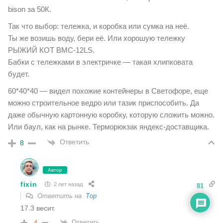
bison за 50К.
Так что выбор: тележка, и коробка или сумка на неё.
Ты же возишь воду, бери её. Или хорошую тележку
РЫЖИЙ КОТ BMC-12LS.
Бабки с тележками в электричке — такая хлипковата
будет.
60*40*40 — видел похожие контейнеры в Светофоре, еще
можно строительное ведро или тазик приспособить. Да
даже обычную картонную коробку, которую сложить можно.
Или баул, как на рынке. Терморюкзак яндекс-доставщика.
Ответить
8
Автор
fixin
2 лет назад
81
Ответить на
Тор
17.3 весит.
Ответить
-4