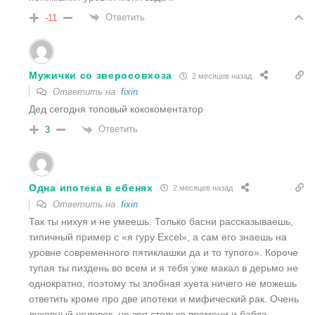
Ответить
-11
Мужички со зверосовхоза
2 месяцев назад
Ответить на
fixin
Дед сегодня топовый кококоментатор
Ответить
3
Одна ипотека в ебенях
2 месяцев назад
Ответить на
fixin
Так ты нихуя и не умеешь. Только басни рассказываешь,
типичный пример с «я гуру Excel», а сам его знаешь на
уровне современного пятиклашки да и то тупого». Короче
тупая ты пиздень во всем и я тебя уже макал в дерьмо не
однократно, поэтому ты злобная хуета ничего не можешь
ответить кроме про две ипотеки и мифический рак. Очень
духовный человек, не зря столько времени и бабла