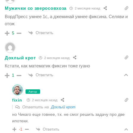
Мужички со зверосовхоза
2 месяцев назад
ВордПресс умнее 1с, а джеминай умнее фиксина. Селяви и
отож
Ответить
5
Дохлый крот
2 месяцев назад
Кстати, как математик фиксин тоже гуано
Ответить
1
Автор
fixin
2 месяцев назад
Ответить на
Дохлый крот
но Чикаго еще говнее, т.к. не смог решить задачу про две
ипотеки.
Ответить
-1