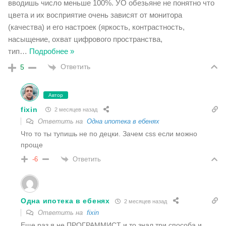
вводишь число меньше 100%. УО обезьяне не понятно что
цвета и их восприятие очень зависят от монитора
(качества) и его настроек (яркость, контрастность,
насыщение, охват цифрового пространства,
тип
…
Подробнее »
Ответить
5
Автор
fixin
2 месяцев назад
Ответить на
Одна ипотека в ебенях
Что то ты тупишь не по децки. Зачем css если можно
проще
Ответить
-6
Одна ипотека в ебенях
2 месяцев назад
Ответить на
fixin
Еще раз я не ПРОГРАММИСТ и то знал три способа и