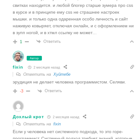
свитках находится. и любой блогер старше зумера про css
в курсе и в принципе ему css не страшнее настроек
мышки. и только одна одаренная особо личность и сайт
наживую ковыряет, отключая онлайн, и с оформлением ни
в зупп ногой, и в хтмл ссылку не может…
Ответить
1
Автор
fixin
2 месяцев назад
Ответить на
Хуйтебе
эрудиция не делает человека программистом. Селяви.
Ответить
-3
Дохлый крот
2 месяцев назад
Ответить на
fixin
Если у человека нет системного подхода, то это горе-
программист. Системный подход требует знаний, которые