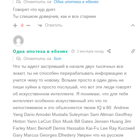
Ответить на
Одна ипотека в ебенях
Говорят что кур доят.
Ты слишком доверчив, как и все старики
Ответить
-8
Одна ипотека в ебенях
2 месяцев назад
Ответить на
fixin
Что ты идиот застрявший в начале двух тысячных все
знают, ты не способен перерабатывать информацию и
учится чему то новому. Возьми просто в один день не
пиши хуйни а просто послушай, что вот эти люди говорят
об искусственном интеллекте. Я понимаю, что для тебя
интеллект особенно искусственный это что то
непостижимое и это объясняется твоим IQ в 80. Andrew
Yang Dario Amodei Mustafa Suleyman Sam Altman Geoffrey
Hinton Yann LeCun Elon Musk Bill Gates Jensen Huang Jim
Farley Marc Benioff Demis Hassabis Kai-Fu Lee Ray Kurzweil
Gary Marcus Georges Elhedery Уверен что на русском