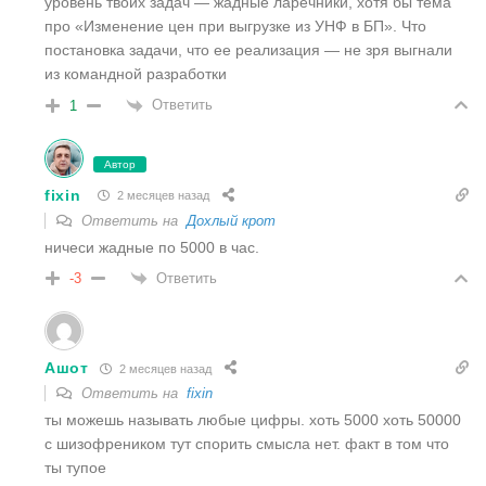
уровень твоих задач — жадные ларечники, хотя бы тема
про «Изменение цен при выгрузке из УНФ в БП». Что
постановка задачи, что ее реализация — не зря выгнали
из командной разработки
Ответить
1
Автор
fixin
2 месяцев назад
Ответить на
Дохлый крот
ничеси жадные по 5000 в час.
Ответить
-3
Ашот
2 месяцев назад
Ответить на
fixin
ты можешь называть любые цифры. хоть 5000 хоть 50000
с шизофреником тут спорить смысла нет. факт в том что
ты тупое