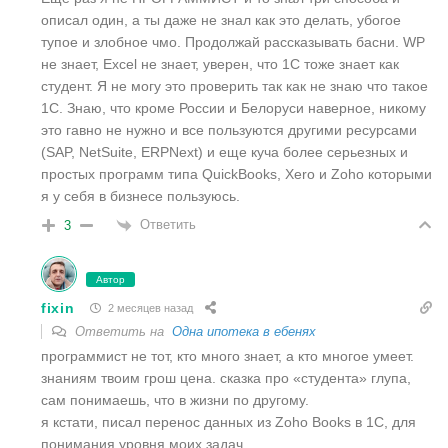
описал один, а ты даже не знал как это делать, убогое
тупое и злобное чмо. Продолжай рассказывать басни. WP
не знает, Excel не знает, уверен, что 1С тоже знает как
студент. Я не могу это проверить так как не знаю что такое
1С. Знаю, что кроме России и Белоруси наверное, никому
это гавно не нужно и все пользуются другими ресурсами
(SAP, NetSuite, ERPNext) и еще куча более серьезных и
простых программ типа QuickBooks, Xero и Zoho которыми
я у себя в бизнесе пользуюсь.
Ответить
3
Автор
fixin
2 месяцев назад
Ответить на
Одна ипотека в ебенях
программист не тот, кто много знает, а кто многое умеет.
знаниям твоим грош цена. сказка про «студента» глупа,
сам понимаешь, что в жизни по другому.
я кстати, писал перенос данных из Zoho Books в 1C, для
понимания уровня моих задач.