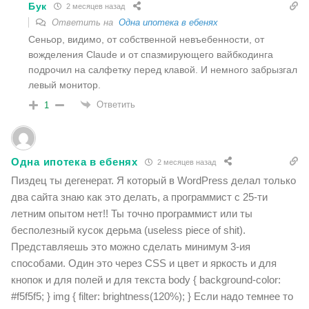
Бук
2 месяцев назад
Ответить на
Одна ипотека в ебенях
Сеньор, видимо, от собственной невъебенности, от
вожделения Claude и от спазмирующего вайбкодинга
подрочил на салфетку перед клавой. И немного забрызгал
левый монитор.
Ответить
1
Одна ипотека в ебенях
2 месяцев назад
Пиздец ты дегенерат. Я который в WordPress делал только
два сайта знаю как это делать, а программист с 25-ти
летним опытом нет!! Ты точно программист или ты
бесполезный кусок дерьма (useless piece of shit).
Представляешь это можно сделать минимум 3-ия
способами. Один это через CSS и цвет и яркость и для
кнопок и для полей и для текста body { background-color:
#f5f5f5; } img { filter: brightness(120%); } Если надо темнее то