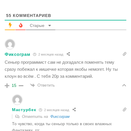
55
КОММЕНТАРИЕВ
Старые
Фиксограм
2 месяцев назад
Сеньер программист сам не догадался поменять тему
сразу побежал к иишечке которая якобы немогет. Ну ты
клоун во всём . С тебя 20р за комментарий.
Ответить
15
Мастурбек
2 месяцев назад
Ответить на
Фиксограм
То чувство, когда ты сеньор только в своих влажных
фантазиях, ггг