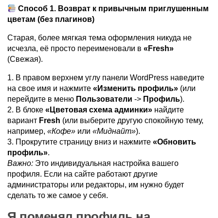
Способ 1. Возврат к привычным приглушенным
цветам (без плагинов)
Старая, более мягкая тема оформления никуда не
исчезла, её просто переименовали в
«Fresh»
(Свежая).
1. В правом верхнем углу панели WordPress наведите
на свое имя и нажмите
«Изменить профиль»
(или
перейдите в меню
Пользователи
->
Профиль
).
2. В блоке
«Цветовая схема админки»
найдите
вариант
Fresh
(или выберите другую спокойную тему,
например,
«Кофе»
или
«Миднайт»
).
3. Прокрутите страницу вниз и нажмите
«Обновить
профиль»
.
Важно:
Это индивидуальная настройка вашего
профиля. Если на сайте работают другие
администраторы или редакторы, им нужно будет
сделать то же самое у себя.
Я поменял профиль на